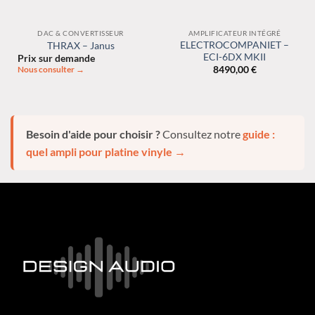
DAC & CONVERTISSEUR
AMPLIFICATEUR INTÉGRÉ
ELECTROCOMPANIET –
THRAX – Janus
ECI-6DX MKII
Prix sur demande
8490,00
€
Nous consulter →
Besoin d'aide pour choisir ?
Consultez notre
guide :
quel ampli pour platine vinyle →