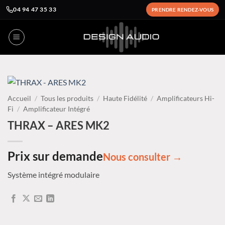
04 94 47 35 33
PRENDRE RENDEZ-VOUS
Passer
au
contenu
Accueil
/
Tous les produits
/
Haute Fidélité
/
Amplificateurs Hi-
Fi
/
Amplificateur Intégré
THRAX – ARES MK2
Prix sur demande
Nous consulter →
Système intégré modulaire