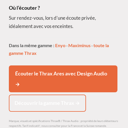
Où l’écouter ?
Sur rendez-vous, lors d’une écoute privée,
idéalement avec vos enceintes.
Dans la même gamme :
Enyo
·
Maximinus
·
toute la
gamme Thrax
Écouter le Thrax Ares avec Design Audio
→
Découvrir la gamme Thrax →
Marque, visuels et spécifications Thrax® / Thrax Audio : propriété de leurs détenteurs
respectifs. Tarif indicatif ; nous consulter pour la France et la Suisse romande.