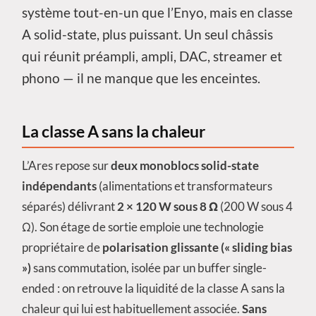
système tout-en-un que l’Enyo, mais en classe
A solid-state, plus puissant. Un seul châssis
qui réunit préampli, ampli, DAC, streamer et
phono — il ne manque que les enceintes.
La classe A sans la chaleur
L’Ares repose sur
deux monoblocs solid-state
indépendants
(alimentations et transformateurs
séparés) délivrant
2 × 120 W sous 8 Ω
(200 W sous 4
Ω). Son étage de sortie emploie une technologie
propriétaire de
polarisation glissante (« sliding bias
»)
sans commutation, isolée par un buffer single-
ended : on retrouve la liquidité de la classe A sans la
chaleur qui lui est habituellement associée.
Sans