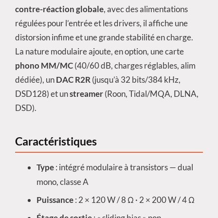
contre-réaction globale
, avec des alimentations
régulées pour l’entrée et les drivers, il affiche une
distorsion infime et une grande stabilité en charge.
La nature modulaire ajoute, en option, une carte
phono MM/MC
(40/60 dB, charges réglables, alim
dédiée), un
DAC R2R
(jusqu’à 32 bits/384 kHz,
DSD128) et un
streamer
(Roon, Tidal/MQA, DLNA,
DSD).
Caractéristiques
Type
: intégré modulaire à transistors — dual
mono, classe A
Puissance
: 2 × 120 W / 8 Ω · 2 × 200 W / 4 Ω
Étage de sortie
: « sliding bias » non