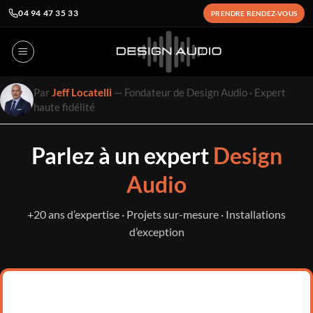
04 94 47 35 33
PRENDRE RENDEZ-VOUS
Passer
au
contenu
Par
Jeff Locatelli
— Fondateur de Design Audio · Expert
haute fidélité
Parlez à un expert
Design
Audio
+20 ans d’expertise · Projets sur-mesure · Installations
d’exception