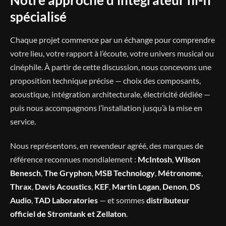
Notre approche d’intégrateur hi-fi
spécialisé
Chaque projet commence par un échange pour comprendre
votre lieu, votre rapport à l’écoute, votre univers musical ou
cinéphile. À partir de cette discussion, nous concevons une
proposition technique précise — choix des composants,
acoustique, intégration architecturale, électricité dédiée —
puis nous accompagnons l’installation jusqu’à la mise en
service.
Nous représentons, en revendeur agréé, des marques de
référence reconnues mondialement :
McIntosh
,
Wilson
Benesch
,
The Gryphon
,
MSB Technology
,
Métronome
,
Thrax
,
Davis Acoustics
,
KEF
,
Martin Logan
,
Denon
,
DS
Audio
,
TAD Laboratories
— et sommes
distributeur
officiel de Stromtank et Zellaton
.