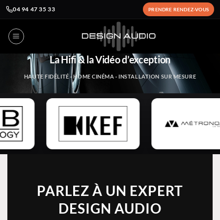
04 94 47 35 33
PRENDRE RENDEZ-VOUS
Passer
au
contenu
La Hifi & la Vidéo d’exception
HAUTE FIDÉLITÉ · HOME CINÉMA · INSTALLATION SUR MESURE
PARLEZ À UN EXPERT
DESIGN AUDIO