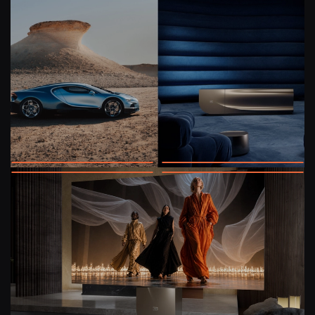
HAUTE FIDÉLITÉ
HOME CINÉMA
CÂBLES &
LES BONNES
ACCESSOIRES
AFFAIRES