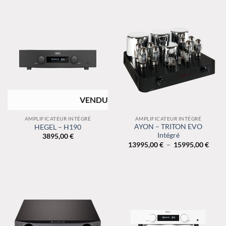
RUPTURE DE
STOCK
AMPLIFICATEUR INTÉGRÉ
AMPLIFICATEUR INTÉGRÉ
AYON – TRITON EVO
HEGEL – H190
Intégré
3895,00
€
Plage
13995,00
€
–
15995,00
€
de
prix :
13995
à
15995