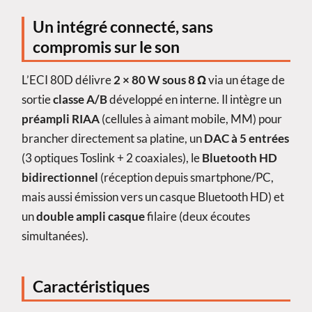
Un intégré connecté, sans
compromis sur le son
L’ECI 80D délivre
2 × 80 W sous 8 Ω
via un étage de
sortie
classe A/B
développé en interne. Il intègre un
préampli RIAA
(cellules à aimant mobile, MM) pour
brancher directement sa platine, un
DAC à 5 entrées
(3 optiques Toslink + 2 coaxiales), le
Bluetooth HD
bidirectionnel
(réception depuis smartphone/PC,
mais aussi émission vers un casque Bluetooth HD) et
un
double ampli casque
filaire (deux écoutes
simultanées).
Caractéristiques