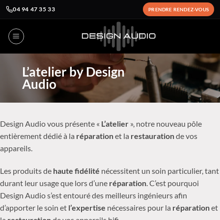
04 94 47 35 33
PRENDRE RENDEZ-VOUS
Passer
au
contenu
L’atelier by Design
Audio
Design Audio vous présente «
L’atelier
», notre nouveau pôle
entièrement dédié à la
réparation
et la
restauration
de vos
appareils.
Les produits de
haute fidélité
nécessitent un soin particulier, tant
durant leur usage que lors d’une
réparation
. C’est pourquoi
Design Audio s’est entouré des meilleurs ingénieurs afin
d’apporter le soin et
l’expertise
nécessaires pour la
réparation
et
la
restauration
de vos appareils hifi.