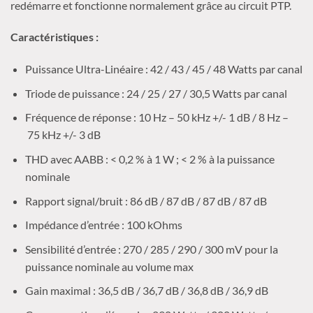
redémarre et fonctionne normalement grâce au circuit
PTP
.
Caractéristiques :
Puissance
Ultra-Linéaire
:
42 / 43
/
45 / 48
Watts
par canal
Triode de puissance :
24 / 25
/
27 / 30,5
Watts par canal
Fréquence de réponse :
10 Hz
– 50 kHz
+/-
1
dB / 8
Hz –
75 kHz
+/-
3 dB
THD
avec
AABB
:
< 0,2 % à 1 W ;
< 2 % à la puissance
nominale
Rapport signal/bruit :
86
dB / 87
dB / 87
dB / 87
dB
Impédance d’entrée :
100
kOhms
Sensibilité d’entrée :
270 / 285
/
290 / 300
mV pour la
puissance nominale au volume max
Gain maximal :
36,5
dB / 36,7
dB / 36,8
dB / 36,9
dB