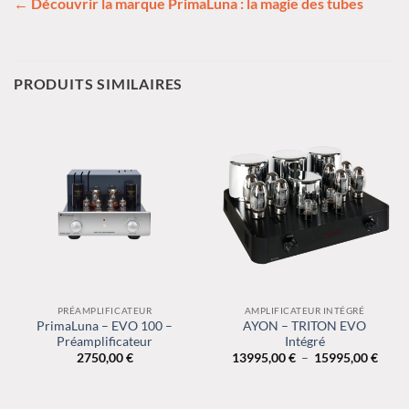
← Découvrir la marque PrimaLuna : la magie des tubes
PRODUITS SIMILAIRES
PRÉAMPLIFICATEUR
AMPLIFICATEUR INTÉGRÉ
PrimaLuna – EVO 100 –
AYON – TRITON EVO
Préamplificateur
Intégré
Plage
2750,00
€
13995,00
€
–
15995,00
€
de
prix :
13995
à