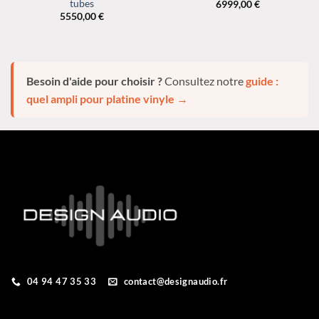
tubes
6999,00
€
5550,00
€
Besoin d'aide pour choisir ?
Consultez notre
guide :
quel ampli pour platine vinyle →
04 94 47 35 33
contact@designaudio.fr