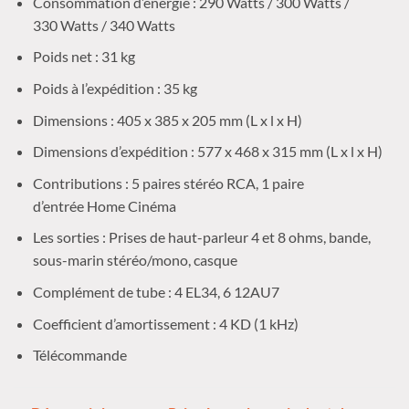
Consommation d’énergie :
290
Watts / 300
Watts /
330
Watts / 340
Watts
Poids net :
31 kg
Poids à l’expédition :
35 kg
Dimensions :
405
x 385
x 205
mm
(
L x l x
H)
Dimensions d’expédition :
577
x 468
x 315
mm
(
L x l x
H)
Contributions :
5 paires
stéréo
RCA
, 1 paire
d’
entrée
Home Cinéma
Les sorties :
Prises
de haut-parleur 4 et 8 ohms, bande,
sous-marin stéréo/mono, casque
Complément de tube :
4
EL34
, 6
12AU7
Coefficient d’amortissement :
4
KD
(1 kHz)
Télécommande