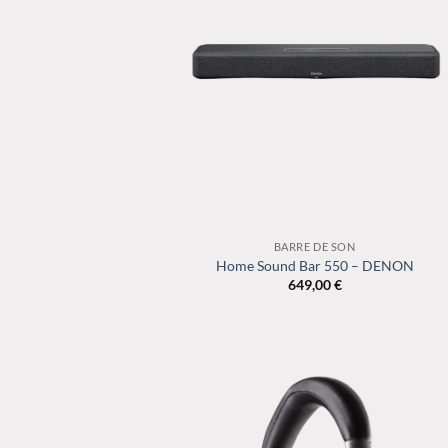
+
BARRE DE SON
Home Sound Bar 550 – DENON
649,00
€