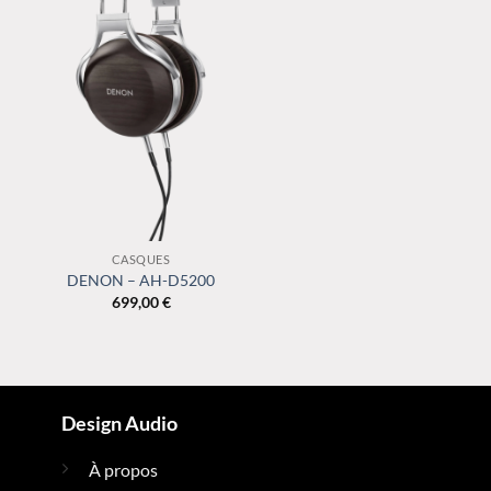
CASQUES
DENON – AH-D5200
699,00
€
Design Audio
À propos