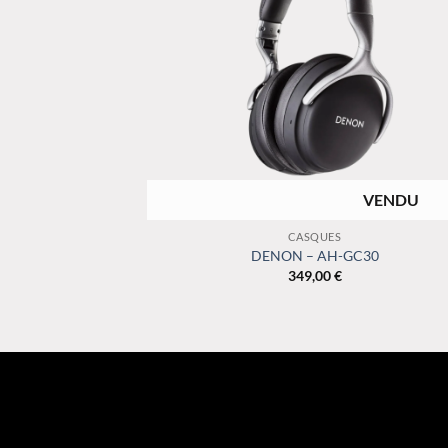
RUPTURE DE STOCK
+
CASQUES
DENON – AH-GC30
349,00
€