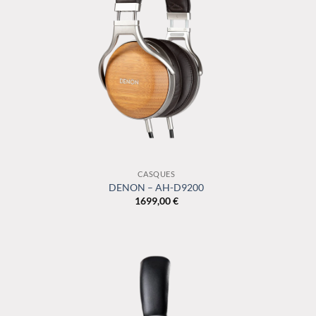
+
+
CASQUES
DENON – AH-D9200
1699,00
€