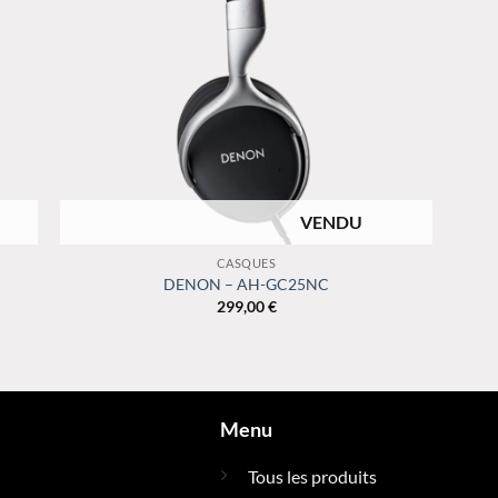
RUPTURE DE STOCK
+
+
CASQUES
DENON – AH-GC25NC
299,00
€
Menu
Tous les produits