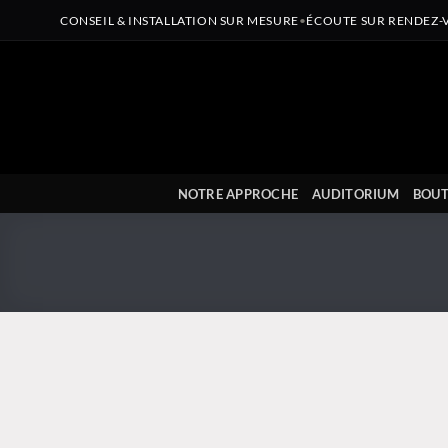
CONSEIL & INSTALLATION SUR MESURE
•
ÉCOUTE SUR RENDEZ-
Passer
au
contenu
NOTRE APPROCHE
AUDITORIUM
BOUT