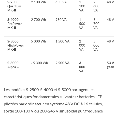
S-2500
2 100 Wh
650 VA
1
2
48 V
Quantum
100
600
MK-II
VA
VA
S-4000
2 700 Wh
950 VA
1
3
48 V
ProPower
500
700
MK-II
VA
VA
S-5000
5 000 Wh
1 500 VA
2
5
48 V
HighPower
000
000
MK-II
VA
VA
S-6000
~5 300 Wh
2 500 VA
3
—
53 V
Alpha
⭐
000
géan
VA
Les modèles S-2500, S-4000 et S-5000 partagent les
caractéristiques fondamentales suivantes : batteries LFP
pilotées par ordinateur en système 48 V DC à 16 cellules,
sortie 100-130 V ou 200-245 V sinusoïdal pur, fréquence