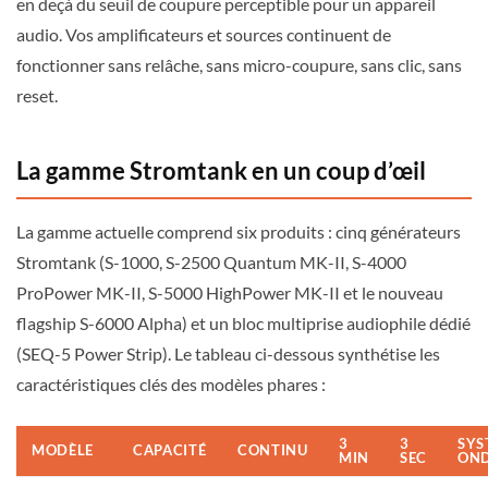
en deçà du seuil de coupure perceptible pour un appareil
audio. Vos amplificateurs et sources continuent de
fonctionner sans relâche, sans micro-coupure, sans clic, sans
reset.
La gamme Stromtank en un coup d’œil
La gamme actuelle comprend six produits : cinq générateurs
Stromtank (S-1000, S-2500 Quantum MK-II, S-4000
ProPower MK-II, S-5000 HighPower MK-II et le nouveau
flagship S-6000 Alpha) et un bloc multiprise audiophile dédié
(SEQ-5 Power Strip). Le tableau ci-dessous synthétise les
caractéristiques clés des modèles phares :
3
3
SYS
MODÈLE
CAPACITÉ
CONTINU
MIN
SEC
OND