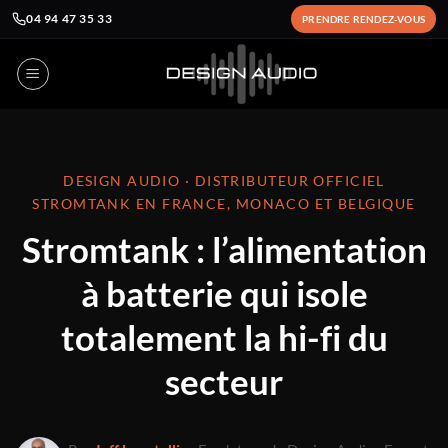
04 94 47 35 33
PRENDRE RENDEZ-VOUS
Passer
au
contenu
DESIGN AUDIO · DISTRIBUTEUR OFFICIEL
STROMTANK EN FRANCE, MONACO ET BELGIQUE
Stromtank : l’alimentation
à batterie qui isole
totalement la hi-fi du
secteur