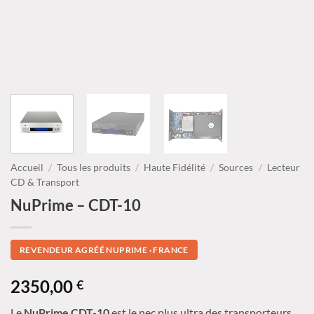
Accueil
/
Tous les produits
/
Haute Fidélité
/
Sources
/
Lecteur
CD & Transport
NuPrime – CDT-10
REVENDEUR AGRÉÉ NUPRIME · FRANCE
2350,00
€
Le
NuPrime CDT-10
est le nec plus ultra des transporteurs