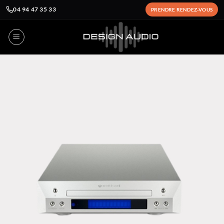
04 94 47 35 33
PRENDRE RENDEZ-VOUS
Passer
au
contenu