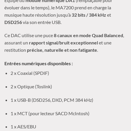
Équipé du
module numérique DA1
(remplaçable pour
évoluer dans le temps), le MA7200 prend en charge la
musique haute résolution jusqu’à
32 bits / 384 kHz
et
DSD256
via son entrée USB.
Ce DAC utilise une puce
8 canaux en mode Quad Balanced
,
assurant un
rapport signal/bruit exceptionnel
et une
restitution
précise, naturelle et non fatigante
.
Entrées numériques disponibles :
2 x Coaxial (SPDIF)
2 x Optique (Toslink)
1 x USB-B (DSD256, DXD, PCM 384 kHz)
1 x MCT (pour lecteur SACD McIntosh)
1 x AES/EBU