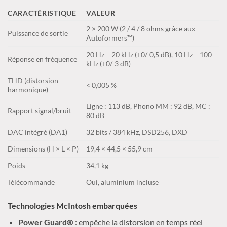
CARACTÉRISTIQUE
VALEUR
2 × 200 W (2 / 4 / 8 ohms grâce aux
Puissance de sortie
Autoformers™)
20 Hz – 20 kHz (+0/-0,5 dB), 10 Hz – 100
Réponse en fréquence
kHz (+0/-3 dB)
THD (distorsion
< 0,005 %
harmonique)
Ligne : 113 dB, Phono MM : 92 dB, MC :
Rapport signal/bruit
80 dB
DAC intégré (DA1)
32 bits / 384 kHz, DSD256, DXD
Dimensions (H × L × P)
19,4 × 44,5 × 55,9 cm
Poids
34,1 kg
Télécommande
Oui, aluminium incluse
Technologies McIntosh embarquées
Power Guard®
: empêche la distorsion en temps réel