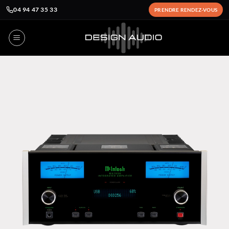
04 94 47 35 33
PRENDRE RENDEZ-VOUS
Passer
au
contenu