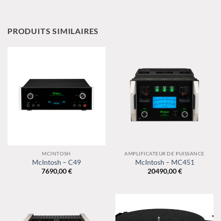
PRODUITS SIMILAIRES
MCINTOSH
AMPLIFICATEUR DE PUISSANCE
McIntosh – C49
McIntosh – MC451
7690,00
€
20490,00
€