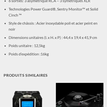
6 sorties: 3 asymétrique RCA – 3 symétriques XLR
Technologies Power Guard®, Sentry Monitor™ et Solid
Cinch ™
Style de châssis : Acier inoxydable poli et acier peint en
noir
Dimensions unitaires (l. x H. x P) : 44,4 x 19,4 x 41,9 cm
Poids unitaire : 12,5kg
Poids d’expédition :16kg
PRODUITS SIMILAIRES