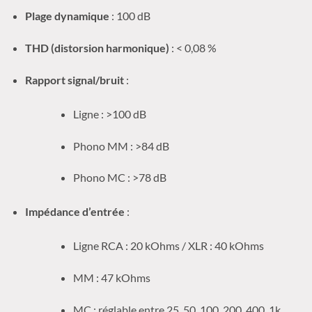
Plage dynamique
: 100 dB
THD (distorsion harmonique)
: < 0,08 %
Rapport signal/bruit
:
Ligne : >100 dB
Phono MM : >84 dB
Phono MC : >78 dB
Impédance d’entrée
:
Ligne RCA : 20 kOhms / XLR : 40 kOhms
MM : 47 kOhms
MC : réglable entre 25, 50, 100, 200, 400, 1k