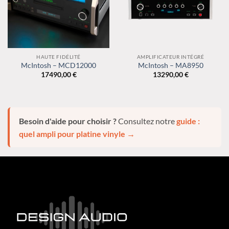
HAUTE FIDÉLITÉ
AMPLIFICATEUR INTÉGRÉ
McIntosh – MCD12000
McIntosh – MA8950
17490,00
€
13290,00
€
Besoin d'aide pour choisir ?
Consultez notre
guide :
quel ampli pour platine vinyle →