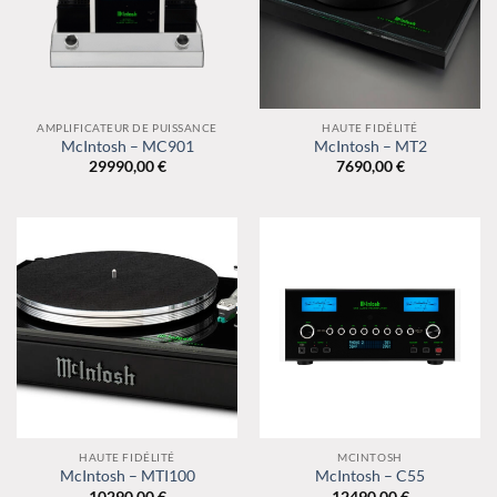
AMPLIFICATEUR DE PUISSANCE
HAUTE FIDÉLITÉ
McIntosh – MC901
McIntosh – MT2
29990,00
€
7690,00
€
HAUTE FIDÉLITÉ
MCINTOSH
McIntosh – MTI100
McIntosh – C55
10290,00
€
12490,00
€