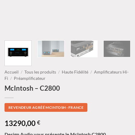
Accueil
/
Tous les produits
/
Haute Fidélité
/
Amplificateurs Hi-
Fi
/
Préamplificateur
McIntosh – C2800
REVENDEUR AGRÉÉ MCINTOSH · FRANCE
13290,00
€
Design Audio vous présente le McIntosh C2800