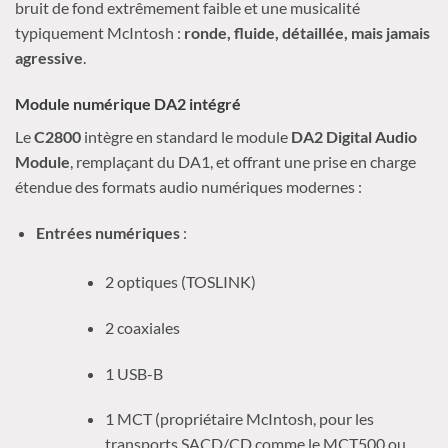
bruit de fond extrêmement faible et une musicalité
typiquement McIntosh :
ronde, fluide, détaillée, mais jamais
agressive
.
Module numérique DA2 intégré
Le
C2800
intègre en standard le module
DA2 Digital Audio
Module
, remplaçant du DA1, et offrant une prise en charge
étendue des formats audio numériques modernes :
Entrées numériques
:
2 optiques (TOSLINK)
2 coaxiales
1 USB-B
1 MCT (propriétaire McIntosh, pour les
transports SACD/CD comme le MCT500 ou