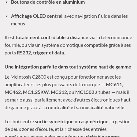
Boutons de contrôle en aluminium
Affichage OLED central
, avec navigation fluide dans les
menus
Il est
totalement contrôlable à distance
via la télécommande
fournie, ou via un système domotique compatible grâce à ses
ports
RS232, trigger et data
.
Une intégration parfaite dans tout système haut de gamme
Le McIntosh C2800 est conçu pour fonctionner avec les
amplificateurs les plus puissants de la marque —
MC611,
MC462, MC1.25KW, MC312
, ou
MC1502
à tubes — mais il
se marie aussi parfaitement avec d’autres électroniques haut
de gamme grâce à sa
neutralité et sa musicalité naturelle
.
Le choix entre
sortie symétrique ou asymétrique
, la gestion
de deux zones d’écoute, et la richesse des entrées
numériques et analogiques en font un
véritable centre