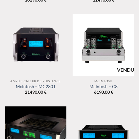
RUPTURE DE
STOCK
AMPLIFICATEUR DE PUISSANCE
MCINTOSH
McIntosh – MC2301
McIntosh – C8
21490,00
€
6190,00
€