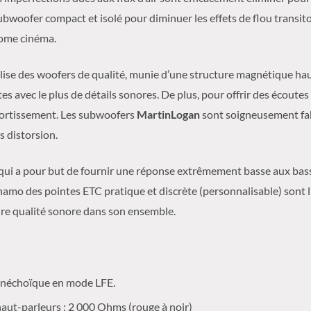
ubwoofer compact et isolé pour diminuer les effets de flou transit
home cinéma.
ilise des woofers de qualité, munie d’une structure magnétique ha
tes avec le plus de détails sonores. De plus, pour offrir des écoute
amortissement. Les subwoofers
MartinLogan
sont soigneusement fa
s distorsion.
 qui a pour but de fournir une réponse extrêmement basse aux bass
amo des pointes ETC pratique et discrète (personnalisable) sont li
ure qualité sonore dans son ensemble.
Anéchoïque en mode LFE.
ut-parleurs : 2 000 Ohms (rouge à noir)