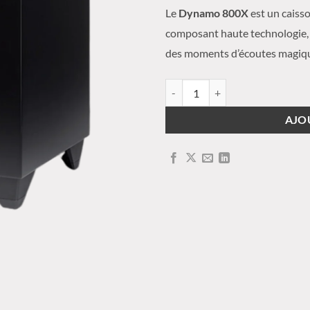
Le
Dynamo 800X
est un caiss
composant haute technologie, 
des moments d’écoutes magiq
quantité de MartinLogan - Dyna
AJO