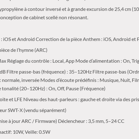
propylène à contour inversé et à grande excursion de 25,4 cm (10
onception de cabinet scellé non résonant.
e : iOS et Android Correction de la pièce Anthem : iOS, Android et
 pièce de l’hymne (ARC)
Max Réglage du contrôle : Local, App Mode d’alimentation : On, Tri
2dB Filtre passe-bas (fréquence) : 35–120Hz Filtre passe-bas (Ordr
) : normale, inversée Modes d’écoute prédéfinis : Musique, Nuit, F
e tonalité (20–120Hz) : On, Off, Pause (Fréquence)
roite et LFE Niveau des haut-parleurs : gauche et droite via des pr
etteur SWT-X (vendu séparément)
 mise à jour ARC / Firmware) Déclencheur : 3,5 mm, 5–24 CC
actif: 10W, Veille: 0.5W