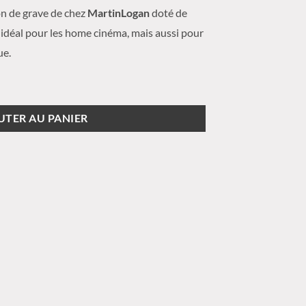
on de grave de chez
MartinLogan
doté de
idéal pour les home cinéma, mais aussi pour
ue.
mo 800X
UTER AU PANIER