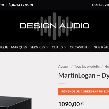
VOUS
04 94 47 35 33
NOS SERVI
IQUE
MARQUES
SERVICES
OUTILS
OCCASION
NOS RÉAL
Accueil
/
Tous les produits
/
Ho
MartinLogan – 
REVENDEUR AGRÉÉ MARTIN LO
1090,00
€