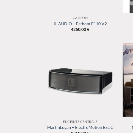
+
+
CAISSON
JL AUDIO – Fathom F110 V2
4250,00
€
+
+
ENCEINTE CENTRALE
MartinLogan – ElectroMotion ESL C