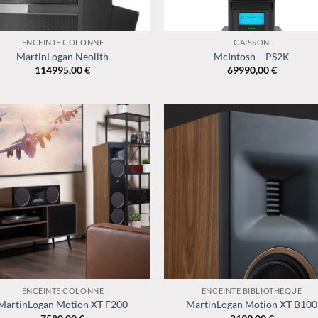
+
ENCEINTE COLONNE
CAISSON
MartinLogan Neolith
McIntosh – PS2K
114995,00
€
69990,00
€
+
ENCEINTE COLONNE
ENCEINTE BIBLIOTHÈQUE
MartinLogan Motion XT F200
MartinLogan Motion XT B100