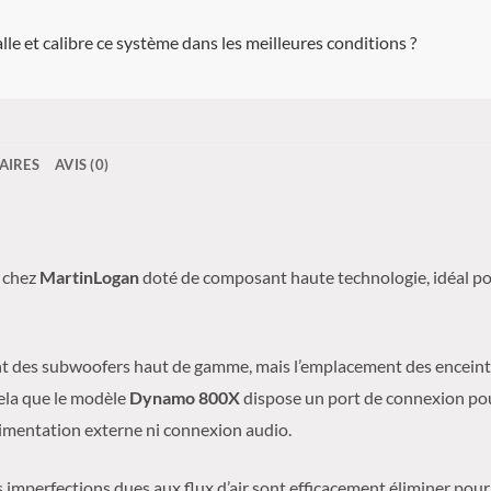
lle et calibre ce système dans les meilleures conditions ?
AIRES
AVIS (0)
e chez
MartinLogan
doté de composant haute technologie, idéal po
nt des subwoofers haut de gamme, mais l’emplacement des enceinte
cela que le modèle
Dynamo 800X
dispose un port de connexion pou
limentation externe ni connexion audio.
 imperfections dues aux flux d’air sont efficacement éliminer pour