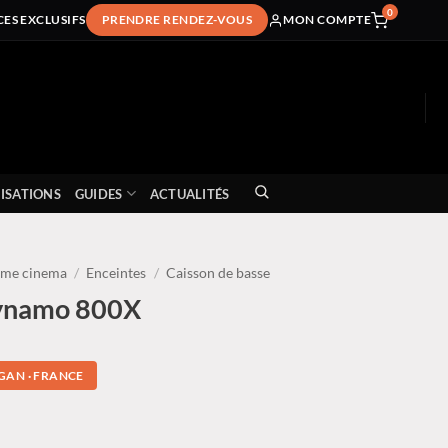
0
CES EXCLUSIFS
PRENDRE RENDEZ-VOUS
MON COMPTE
ISATIONS
GUIDES
ACTUALITÉS
me cinema
/
Enceintes
/
Caisson de basse
Dynamo 800X
GAN · FRANCE