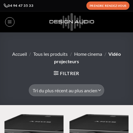
04 94 47 35 33
PRENDRE RENDEZ-VOUS
Passer
au
contenu
Accueil
/
Tous les produits
/
Home cinema
/
Vidéo
projecteurs
FILTRER