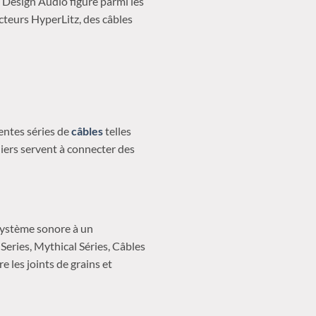
 Design Audio figure parmi les
cteurs HyperLitz, des câbles
érentes séries de
câbles
telles
ers servent à connecter des
 système sonore à un
Series, Mythical Séries, Câbles
 les joints de grains et