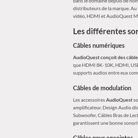
dans le domaine depuis de nomb
distributeurs de la marque. Au
vidéo, HDMI et AudioQuest Mu
Les différentes s
Câbles numériques
AudioQuest conçoit des câble
que HDMI 8K-10K, HDMI, USB Ca
supports audios entre eux com
Câbles de modulation
Les accessoires
AudioQuest
so
amplificateur. Design Audio dis
Subwoofer, Câbles Bras de Lectu
garantissent une bonne sonori
Câbles pour enceintes