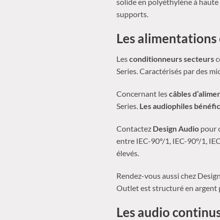
solide en polyéthylène à haute 
supports.
Les alimentations
Les
conditionneurs secteurs
c
Series. Caractérisés par des mic
Concernant les
câbles d’alime
Series.
Les audiophiles bénéfic
Contactez
Design Audio
pour 
entre IEC-90°/1, IEC-90°/1, IE
élevés.
Rendez-vous aussi chez Desig
Outlet est structuré en argent
Les audio continu