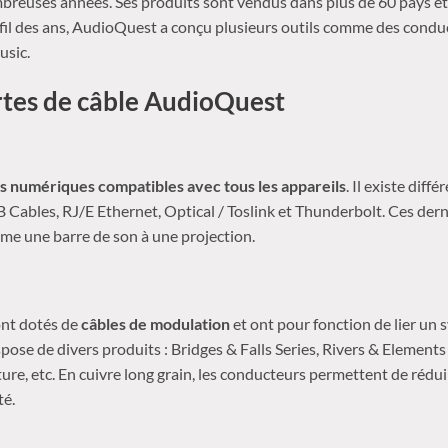
reuses années. Ses produits sont vendus dans plus de 60 pays et
 fil des ans, AudioQuest a conçu plusieurs outils comme des condu
sic.
ortes de câble AudioQuest
s numériques compatibles avec tous les appareils
. Il existe diff
bles, RJ/E Ethernet, Optical / Toslink et Thunderbolt. Ces derni
me une barre de son à une projection.
nt dotés de
câbles de modulation
et ont pour fonction de lier un
pose de divers produits : Bridges & Falls Series, Rivers & Elements 
re, etc. En cuivre long grain, les conducteurs permettent de réduire
té.