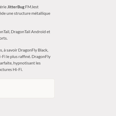
série
JitterBug
FMJest
sède une structure métallique
nTail, DragonTail Android et
orts.
ies, à savoir DragonFly Black,
Fi le plus raffiné. DragonFly
arfaite, hypnotisant les
ctures Hi-Fi.