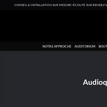
CONSEIL & INSTALLATION SUR MESURE
•
ÉCOUTE SUR RENDEZ-
Passer
au
contenu
NOTRE APPROCHE
AUDITORIUM
BOUT
Audioqu