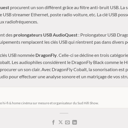
Quest
procurent un son différent grâce au filtre anti-bruit USB. La 
se USB streamer Ethernet, poste radio voiture, etc. La clé USB pos
aux radiofréquences.
ent des
prolongateurs USB AudioQuest
: Prolongateur USB Drago
ipements remplacent les clés USB qui n’entrent pas dans divers p
de clés USB nommée
DragonFly
. Celle-ci se décline en trois catégor
alt. Les audiophiles considèrent le DragonFly Black comme le Hi-
 procurer un son clair. Avec DragonFly Cobalt, la sonorisation est p
dio pour effectuer une analyse sonore et un matriçage de vos stru
e hi-fi & home cinéma sur mesure et organisateur du Sud Hifi Show.