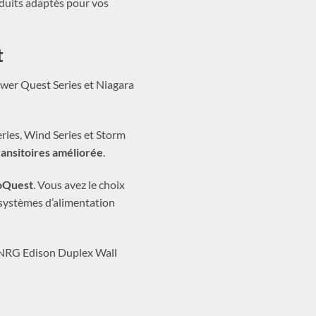
oduits adaptés pour vos
t
wer Quest Series et Niagara
ies, Wind Series et Storm
ransitoires améliorée
.
oQuest
. Vous avez le choix
 systèmes d’alimentation
 NRG Edison Duplex Wall