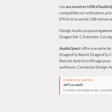
Les
accessoires USB d’Audio
compatible sur ordinateur, pri
(FMJ) et la sortie USB résiste 
Design Audio propose égalem
DragonTail-C Extender. Ces équ
AudioQues
t offre une série 
DragonFly Red et DragonFly Cob
Red est doté d’un filtrage pour
auditeurs. Contactez Design Au
À PROPOS DE L'AUTEUR
Jeff Locatelli
Fondateur de Design Audio, spécialist