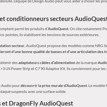
densité. L’équipe de Design Audio peut vous aider à choisir les pr
 et conditionneurs secteurs AudioQues
omptent parmi les produits d’
AudioQuest
. On cite notamment Po
ro-pointes, ils stabilisent les tensions de sources extérieures.
ntation secteur
, AudioQuest propose des modèles comme NRG Ser
ieront d’une bonne qualité de basses et d’une articulation des t
obtenir des
adaptateurs câbles d’alimentation
de la marque
Audi
C>3 US Power Strip et C7 90 Adaptor Kit. Ils conviennent pour les
n Audio pour
découvrir la prise murale d’AudioQuest
. Le modèle
 plaqué suspendu avec une surface solide.
s et DragonFly AudioQuest