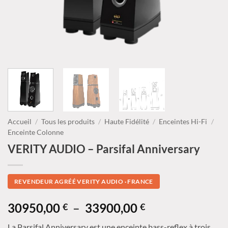
Accueil
/
Tous les produits
/
Haute Fidélité
/
Enceintes Hi-Fi
/
Enceinte Colonne
VERITY AUDIO – Parsifal Anniversary
REVENDEUR AGRÉÉ VERITY AUDIO · FRANCE
Plage
30950,00
–
33900,00
€
€
de
La Parsifal Anniversary est une enceinte bass-reflex à trois