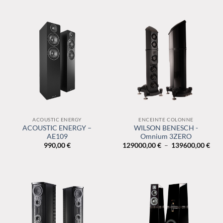
ACOUSTIC ENERGY
ENCEINTE COLONNE
ACOUSTIC ENERGY –
WILSON BENESCH -
AE109
Omnium 3ZERO
Plag
990,00
€
129000,00
€
–
139600,00
€
de
prix 
129
à
139