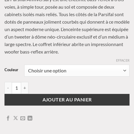
prix :
voies, à simple tour, posée au sol et composée de deux
30950,00 €
cabinets isolés mais reliés. Tous les côtés de la Parsifal sont
à
dotés de panneaux joliment courbés qui donnent à ce modèle
33900,00 €
un aspect moderne unique. L’enceinte supérieure est équipée
d’un tweeter à dôme néo-circulaire exclusif et d’un médium à
large spectre. Le coffret inférieur abrite un impressionnant
woofer bass-reflex arrière.
EFFACER
Couleur
quantité de VERITY AUDIO - Parsifal Anniversary
AJOUTER AU PANIER