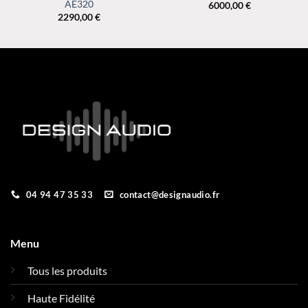
AE320
6000,00
€
2290,00
€
04 94 47 35 33
contact@designaudio.fr
Menu
Tous les produits
Haute Fidélité