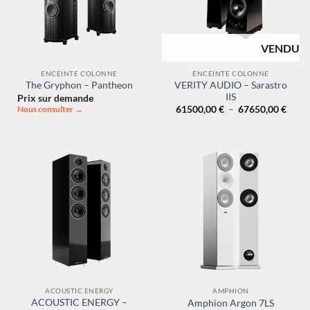
RUPTURE DE
STOCK
ENCEINTE COLONNE
ENCEINTE COLONNE
VERITY AUDIO – Sarastro
The Gryphon – Pantheon
IIS
Prix sur demande
Plage
61500,00
€
–
67650,00
€
Nous consulter →
de
prix :
61500
à
67650
ACOUSTIC ENERGY
AMPHION
ACOUSTIC ENERGY –
Amphion Argon 7LS