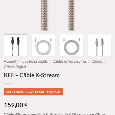
Accueil
/
Tous les produits
/
Câbles & Accessoires
/
Câbles
/
Câbles Digital
KEF – Câble K-Stream
REVENDEUR AGRÉÉ KEF · FRANCE
159,00
€
Câble d’interconnexion K-Stream de KEF, conçu par Chord