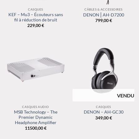
CASQUES
CÂBLES & ACCESSOIRES
KEF – Mu3 – Écouteurs sans
DENON⎪AH-D7200
fil à réduction de bruit
799,00
€
229,00
€
RUPTURE DE
STOCK
CASQUES AUDIO
CASQUES
MSB Technology – The
DENON – AH-GC30
Premier Dynamic
349,00
€
Headphone Amplifier
11500,00
€