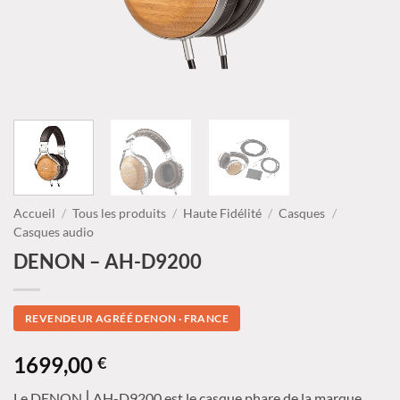
Accueil
/
Tous les produits
/
Haute Fidélité
/
Casques
/
Casques audio
DENON – AH-D9200
REVENDEUR AGRÉÉ DENON · FRANCE
1699,00
€
Le DENON⎪AH-D9200 est le casque phare de la marque,