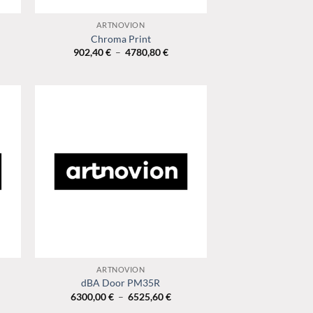
+
ARTNOVION
Chroma Print
e
Plage
902,40
€
–
4780,80
€
de
:
prix :
00 €
902,40 €
à
60 €
4780,80 €
+
ARTNOVION
dBA Door PM35R
age
Plage
6300,00
€
–
6525,60
€
de