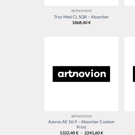
+
+
ARTNOVION
Troy Med CL SQR – Absorber
1868,40
€
+
+
ARTNOVION
Azores AE 16:9 – Absorber Custom
Print
Plage
1322,40
€
–
2241,60
€