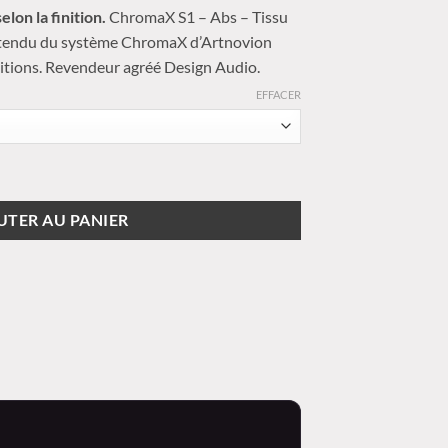
de
elon la finition.
ChromaX S1 – Abs – Tissu
rix :
 tendu du système ChromaX d’Artnovion
96,00 €
finitions. Revendeur agréé Design Audio.
à
150,00 €
EFFACER
issu
UTER AU PANIER