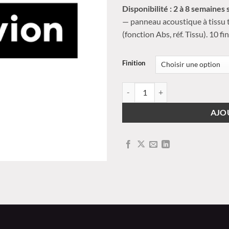
Disponibilité : 2 à 8 semaines s
p
— panneau acoustique à tissu
(fonction Abs, réf. Tissu). 10 
Finition
quantité de ChromaX S1 - Abs - T
AJO