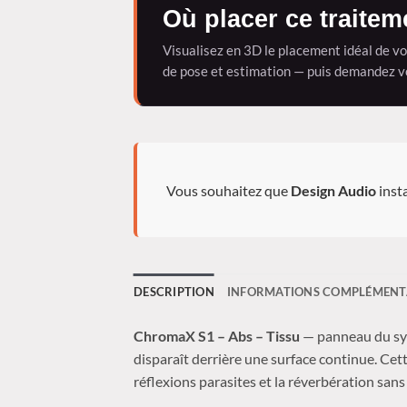
Où placer ce traitem
Visualisez en 3D le placement idéal de v
de pose et estimation — puis demandez v
Vous souhaitez que
Design Audio
insta
DESCRIPTION
INFORMATIONS COMPLÉMENT
ChromaX S1 – Abs – Tissu
— panneau du s
disparaît derrière une surface continue. Ce
réflexions parasites et la réverbération sans