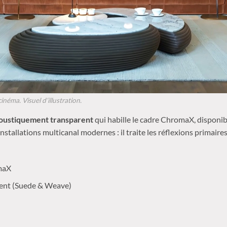
éma. Visuel d’illustration.
oustiquement transparent
qui habille le cadre ChromaX, disponi
allations multicanal modernes : il traite les réflexions primaires 
maX
rent (Suede & Weave)