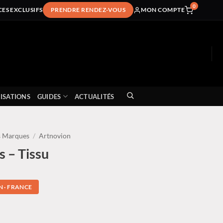
0
CES EXCLUSIFS
PRENDRE RENDEZ-VOUS
MON COMPTE
ISATIONS
GUIDES
ACTUALITÉS
s Marques
/
Artnovion
 – Tissu
 · FRANCE
Plage