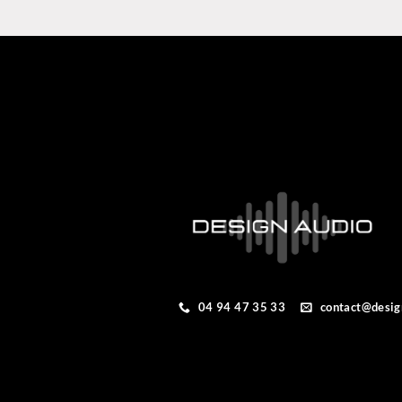
de
prix :
1322,40 €
à
2241,60 €
04 94 47 35 33
contact@desig