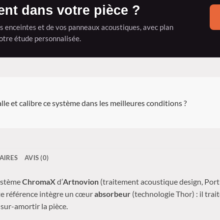
ent dans votre pièce ?
os enceintes et de vos panneaux acoustiques, avec plan
otre étude personnalisée.
lle et calibre ce système dans les meilleures conditions ?
AIRES
AVIS (0)
ystème
ChromaX
d’
Artnovion
(traitement acoustique design, Portu
tte référence intègre un cœur
absorbeur
(technologie Thor) : il tra
 sur-amortir la pièce.