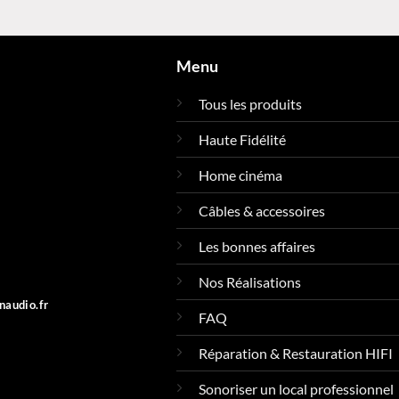
prix :
pri
1285,20 €
72
à
à
1690,80 €
13
Menu
Tous les produits
Haute Fidélité
Home cinéma
Câbles & accessoires
Les bonnes affaires
Nos Réalisations
naudio.fr
FAQ
Réparation & Restauration HIFI
Sonoriser un local professionnel