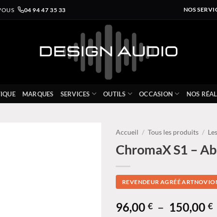
VOUS
04 94 47 35 33
NOS SERVI
IQUE
MARQUES
SERVICES
OUTILS
OCCASION
NOS RÉAL
Accueil
/
Tous les produits
/
Le
ChromaX S1 – Abs
REVENDEUR AGRÉÉ ARTNOVION
96,00
–
150,00
€
€