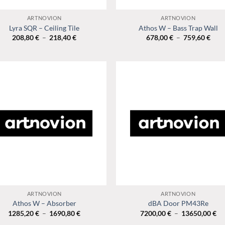
+
ARTNOVION
ARTNOVION
Lyra SQR – Ceiling Tile
Athos W – Bass Trap Wall
Plage
Plag
208,80
€
–
218,40
€
678,00
€
–
759,60
€
de
de
prix :
prix 
208,80 €
678,
à
à
218,40 €
759,
+
ARTNOVION
ARTNOVION
Athos W – Absorber
dBA Door PM43Re
Plage
Pl
1285,20
€
–
1690,80
€
7200,00
€
–
13650,00
€
de
de