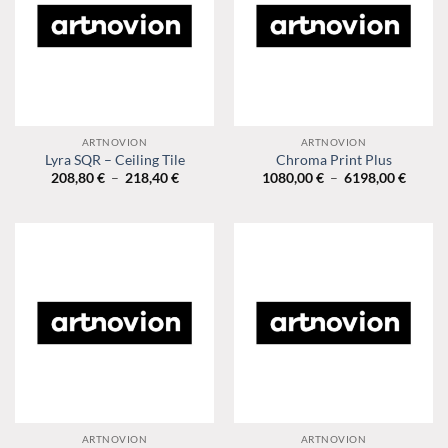
ARTNOVION
ARTNOVION
Lyra SQR – Ceiling Tile
Chroma Print Plus
Plage
Plage
208,80
€
–
218,40
€
1080,00
€
–
6198,00
€
de
de
prix :
prix :
208,80 €
1080,0
à
à
218,40 €
6198,0
ARTNOVION
ARTNOVION