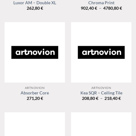
Luxor AM – Double XL
Chroma Print
Plage
262,80
€
902,40
€
–
4780,80
€
de
prix :
902,40 
à
4780,8
ARTNOVION
ARTNOVION
Absorber Core
Kea SQR – Ceiling Tile
Plage
271,20
€
208,80
€
–
218,40
€
de
prix :
208,80 
à
218,40 