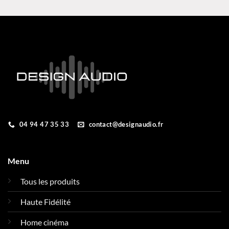
prix :
prix 
130000,00 €
100
à
à
200000,00 €
166
04 94 47 35 33
contact@designaudio.fr
Menu
Tous les produits
Haute Fidélité
Home cinéma