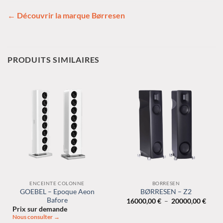
← Découvrir la marque Børresen
PRODUITS SIMILAIRES
ENCEINTE COLONNE
BORRESEN
GOEBEL – Epoque Aeon
BØRRESEN – Z2
Bafore
Plage
16000,00
€
–
20000,00
€
de
Prix sur demande
prix :
Nous consulter →
16000