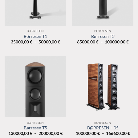
BORRESEN
BORRESEN
Børresen T1
Børresen T3
Plage
Plag
35000,00
€
–
50000,00
€
65000,00
€
–
100000,00
€
de
de
prix :
prix 
35000,00 €
6500
à
à
50000,00 €
1000
BORRESEN
BORRESEN
Børresen T5
BØRRESEN – 05
Plage
Plag
130000,00
€
–
200000,00
€
100000,00
€
–
166600,00
€
de
de