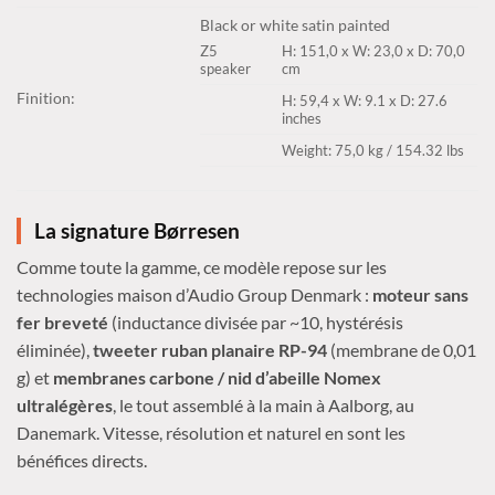
Black or white satin painted
Z5
H: 151,0 x W: 23,0 x D: 70,0
speaker
cm
Finition:
H: 59,4 x W: 9.1 x D: 27.6
inches
Weight: 75,0 kg / 154.32 lbs
La signature Børresen
Comme toute la gamme, ce modèle repose sur les
technologies maison d’Audio Group Denmark :
moteur sans
fer breveté
(inductance divisée par ~10, hystérésis
éliminée),
tweeter ruban planaire RP-94
(membrane de 0,01
g) et
membranes carbone / nid d’abeille Nomex
ultralégères
, le tout assemblé à la main à Aalborg, au
Danemark. Vitesse, résolution et naturel en sont les
bénéfices directs.