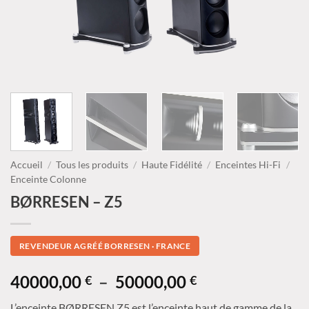
Accueil
/
Tous les produits
/
Haute Fidélité
/
Enceintes Hi-Fi
/
Enceinte Colonne
BØRRESEN – Z5
REVENDEUR AGRÉÉ BORRESEN · FRANCE
Plage
40000,00
–
50000,00
€
€
de
L’enceinte BØRRESEN Z5 est l’enceinte haut de gamme de la