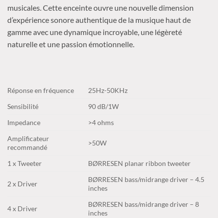
musicales. Cette enceinte ouvre une nouvelle dimension
d’expérience sonore authentique de la musique haut de
gamme avec une dynamique incroyable, une légèreté
naturelle et une passion émotionnelle.
Réponse en fréquence
25Hz-50KHz
Sensibilité
90 dB/1W
Impedance
>4 ohms
Amplificateur
>50W
recommandé
1 x Tweeter
BØRRESEN planar ribbon tweeter
BØRRESEN bass/midrange driver – 4.5
2 x Driver
inches
BØRRESEN bass/midrange driver – 8
4 x Driver
inches