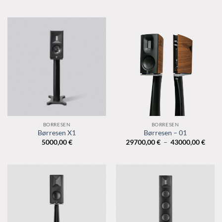
à
20000
BORRESEN
BORRESEN
Børresen X1
Børresen – 01
Plage
5000,00
€
29700,00
€
–
43000,00
€
de
prix :
29700
à
43000