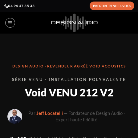
04 94 47 35 33
PRENDRE RENDEZ-VOUS
Passer
au
contenu
DESIGN AUDIO · REVENDEUR AGRÉÉ VOID ACOUSTICS
SÉRIE VENU · INSTALLATION POLYVALENTE
Void VENU 212 V2
Par
Jeff Locatelli
— Fondateur de Design Audio ·
Expert haute fidélité