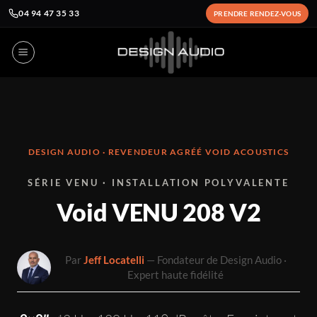
04 94 47 35 33
PRENDRE RENDEZ-VOUS
Passer
au
contenu
DESIGN AUDIO · REVENDEUR AGRÉÉ VOID ACOUSTICS
SÉRIE VENU · INSTALLATION POLYVALENTE
Void VENU 208 V2
Par
Jeff Locatelli
— Fondateur de Design Audio ·
Expert haute fidélité