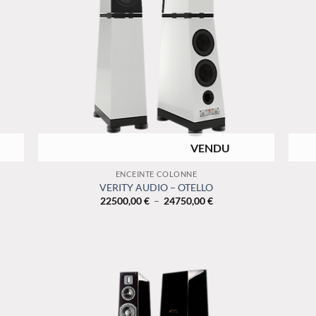
RUPTURE DE STOCK
+
+
ENCEINTE COLONNE
VERITY AUDIO – OTELLO
Plage
22500,00
€
–
24750,00
€
de
prix :
22500,00 €
à
24750,00 €