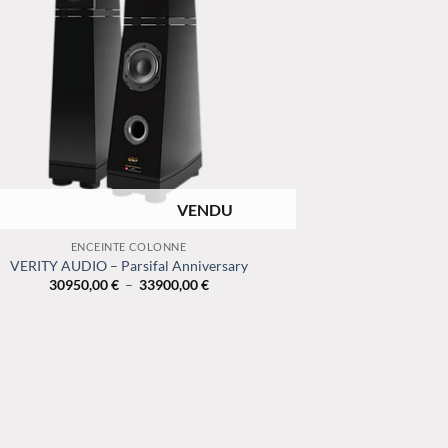
RUPTURE DE STOCK
ENCEINTE COLONNE
VERITY AUDIO – Parsifal Anniversary
Plage
30950,00
€
–
33900,00
€
de
prix :
30950,00 €
à
33900,00 €