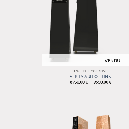
RUPTURE DE STOCK
+
ENCEINTE COLONNE
VERITY AUDIO – FINN
Plage
8950,00
€
–
9950,00
€
de
prix :
8950,00 €
à
9950,00 €