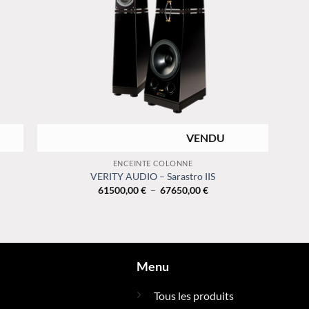
RUPTURE DE STOCK
+
ENCEINTE COLONNE
VERITY AUDIO – Sarastro IIS
Plage
61500,00
€
–
67650,00
€
de
prix :
,00 €
61500,00 €
à
,00 €
67650,00 €
Menu
Tous les produits