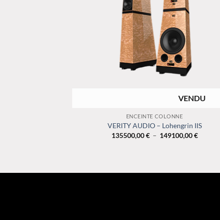
RUPTURE DE STOCK
+
ENCEINTE COLONNE
VERITY AUDIO – Lohengrin IIS
Plage
135500,00
€
–
149100,00
€
de
prix :
135500
à
149100