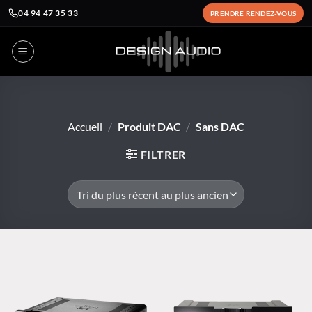
04 94 47 35 33
PRENDRE RENDEZ-VOUS
Passer
au
contenu
Accueil
/
Produit DAC
/
Sans DAC
FILTRER