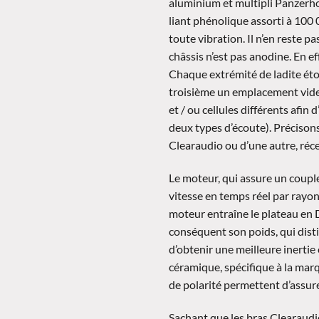
aluminium et multipli Panzerho
liant phénolique assorti à 100 
toute vibration. Il n’en reste 
châssis n’est pas anodine. En ef
Chaque extrémité de ladite étoil
troisième un emplacement vide
et / ou cellules différents afin
deux types d’écoute). Précisons 
Clearaudio ou d’une autre, réc
Le moteur, qui assure un couple
vitesse en temps réel par rayon 
moteur entraîne le plateau en D
conséquent son poids, qui dist
d’obtenir une meilleure inertie 
céramique, spécifique à la ma
de polarité permettent d’assure
Sachant que les bras Clearaudio