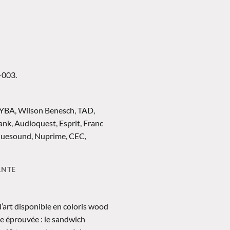
-003.
, YBA, Wilson Benesch, TAD,
nk, Audioquest, Esprit, Franc
Bluesound, Nuprime, CEC,
ANTE
d’art disponible en coloris wood
te éprouvée : le sandwich