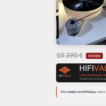
10 390 €
VENDU
Prix établi via HifiValue
, notre