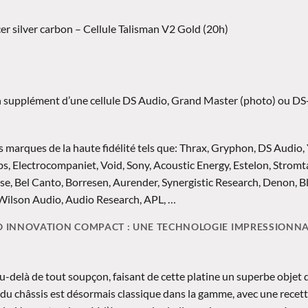
er silver carbon – Cellule Talisman V2 Gold (20h)
en supplément d’une cellule DS Audio, Grand Master (photo) ou DS
s marques de la haute fidélité tels que: Thrax, Gryphon, DS Audio
 Electrocompaniet, Void, Sony, Acoustic Energy, Estelon, Stromta
se, Bel Canto, Borresen, Aurender, Synergistic Research, Denon, 
Wilson Audio, Audio Research, APL, …
IO INNOVATION COMPACT : UNE TECHNOLOGIE IMPRESSIONN
 au-delà de tout soupçon, faisant de cette platine un superbe objet 
n du châssis est désormais classique dans la gamme, avec une recet