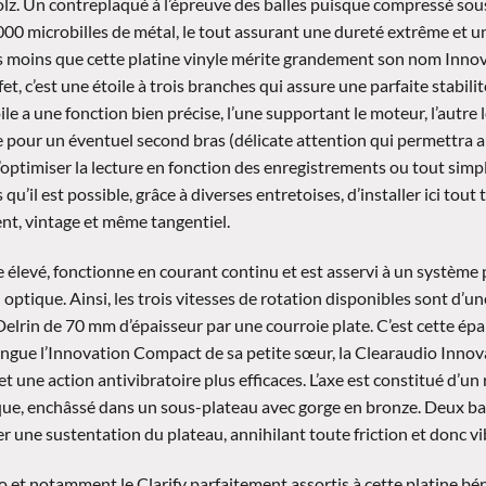
lz. Un contreplaqué à l’épreuve des balles puisque compressé so
000 microbilles de métal, le tout assurant une dureté extrême et un
pas moins que cette platine vinyle mérite grandement son nom Innov
fet, c’est une étoile à trois branches qui assure une parfaite stabili
e a une fonction bien précise, l’une supportant le moteur, l’autre l
 pour un éventuel second bras (délicate attention qui permettra 
 d’optimiser la lecture en fonction des enregistrements ou tout simp
qu’il est possible, grâce à diverses entretoises, d’installer ici tout
ent, vintage et même tangentiel.
 élevé, fonctionne en courant continu et est asservi à un système p
optique. Ainsi, les trois vitesses de rotation disponibles sont d’un
elrin de 70 mm d’épaisseur par une courroie plate. C’est cette épa
ingue l’Innovation Compact de sa petite sœur, la Clearaudio Innova
et une action antivibratoire plus efficaces. L’axe est constitué d’u
rque, enchâssé dans un sous-plateau avec gorge en bronze. Deux b
r une sustentation du plateau, annihilant toute friction et donc v
 et notamment le Clarify parfaitement assortis à cette platine bén