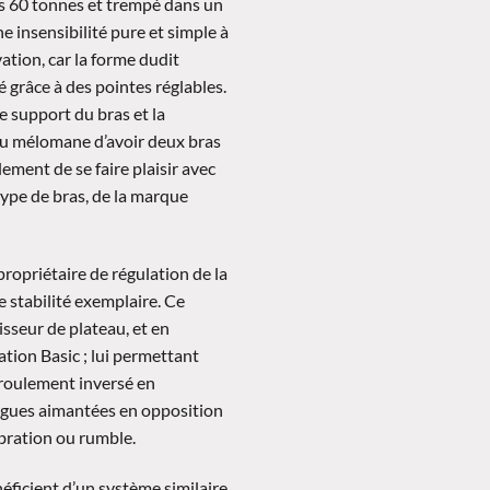
us 60 tonnes et trempé dans un
e insensibilité pure et simple à
ation, car la forme dudit
té grâce à des pointes réglables.
e support du bras et la
au mélomane d’avoir deux bras
lement de se faire plaisir avec
 type de bras, de la marque
ropriétaire de régulation de la
e stabilité exemplaire. Ce
isseur de plateau, et en
tion Basic ; lui permettant
n roulement inversé en
agues aimantées en opposition
ibration ou rumble.
éficient d’un système similaire