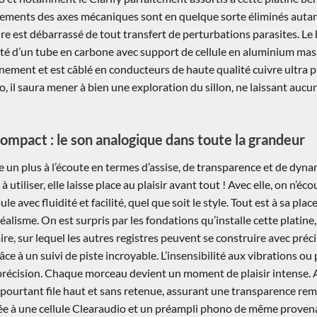
ttements des axes mécaniques sont en quelque sorte éliminés autan
re est débarrassé de tout transfert de perturbations parasites. Le 
té d’un tube en carbone avec support de cellule en aluminium massi
ement et est câblé en conducteurs de haute qualité cuivre ultra pu
o, il saura mener à bien une exploration du sillon, ne laissant aucu
ompact : le son analogique dans toute la grandeur
un plus à l’écoute en termes d’assise, de transparence et de dynam
à utiliser, elle laisse place au plaisir avant tout ! Avec elle, on n’é
le avec fluidité et facilité, quel que soit le style. Tout est à sa pla
alisme. On est surpris par les fondations qu’installe cette platine,
re, sur lequel les autres registres peuvent se construire avec préci
âce à un suivi de piste incroyable. L’insensibilité aux vibrations o
 précision. Chaque morceau devient un moment de plaisir intense. A
 pourtant file haut et sans retenue, assurant une transparence rema
ciée à une cellule Clearaudio et un préampli phono de même provena