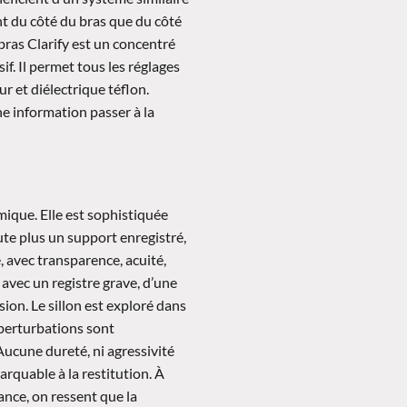
t du côté du bras que du côté
bras Clarify est un concentré
f. Il permet tous les réglages
r et diélectrique téflon.
ne information passer à la
ique. Elle est sophistiquée
coute plus un support enregistré,
ce, avec transparence, acuité,
 avec un registre grave, d’une
sion. Le sillon est exploré dans
u perturbations sont
ucune dureté, ni agressivité
rquable à la restitution. À
nce, on ressent que la