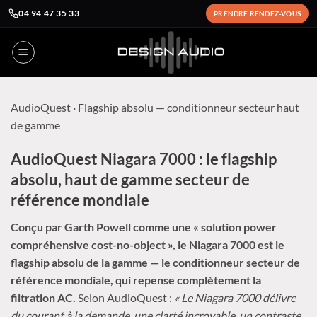
04 94 47 35 33
PRENDRE RENDEZ-VOUS
Passer
au
contenu
AudioQuest
· Flagship absolu — conditionneur secteur haut
de gamme
AudioQuest Niagara 7000 : le flagship
absolu, haut de gamme secteur de
référence mondiale
Conçu par Garth Powell comme une « solution power
compréhensive cost-no-object », le Niagara 7000 est le
flagship absolu de la gamme — le conditionneur secteur de
référence mondiale, qui repense complètement la
filtration AC.
Selon AudioQuest :
« Le Niagara 7000 délivre
du courant à la demande, une clarté incroyable, un contraste