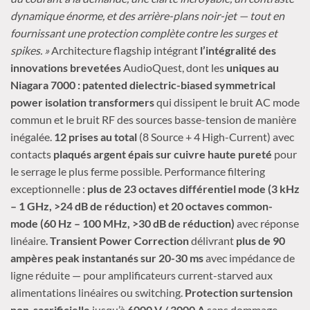
dynamique énorme, et des arrière-plans noir-jet — tout en
fournissant une protection complète contre les surges et
spikes. »
Architecture flagship intégrant
l’intégralité des
innovations brevetées
AudioQuest, dont les
uniques au
Niagara 7000 : patented dielectric-biased symmetrical
power isolation transformers
qui dissipent le bruit AC mode
commun et le bruit RF des sources basse-tension de manière
inégalée.
12 prises au total
(8 Source + 4 High-Current) avec
contacts
plaqués argent épais sur cuivre haute pureté
pour
le serrage le plus ferme possible. Performance filtering
exceptionnelle :
plus de 23 octaves différentiel mode (3 kHz
– 1 GHz, >24 dB de réduction) et 20 octaves common-
mode (60 Hz – 100 MHz, >30 dB de réduction)
avec réponse
linéaire.
Transient Power Correction
délivrant
plus de 90
ampères peak instantanés sur 20-30 ms
avec impédance de
ligne réduite — pour amplificateurs current-starved aux
alimentations linéaires ou switching.
Protection surtension
non-sacrificielle
jusqu’à
6000 V / 3000 A
sans dommage.