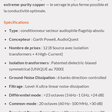
extreme-purity copper
— le serrage le plus ferme possible et
la conductivité optimale.
Spécifications
Type
: conditionneur secteur audiophile flagship absolu
Concepteur
: Garth Powell, AudioQuest
Nombre de prises
: 12 (8 Source avec isolation
transformers + 4 High-Current)
Isolation transformers
: Patented dielectric-biased
symmetrical (UNIQUE au 7000)
Ground-Noise Dissipation
: 6 banks direction-controlled
Filtrage
: Level-X ultra-linear noise-dissipation
Différentiel mode
: >23 octaves (3 kHz–1 GHz, >24 dB)
Common-mode
: 20 octaves (60 Hz–100 MHz, >30 dB)