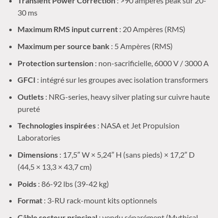
Transient Power Correction
: >90 ampères peak sur 20-
30 ms
Maximum RMS input current
: 20 Ampères (RMS)
Maximum per source bank
: 5 Ampères (RMS)
Protection surtension
: non-sacrificielle, 6000 V / 3000 A
GFCI
: intégré sur les groupes avec isolation transformers
Outlets
: NRG-series, heavy silver plating sur cuivre haute
pureté
Technologies inspirées
: NASA et Jet Propulsion
Laboratories
Dimensions
: 17,5″ W × 5,24″ H (sans pieds) × 17,2″ D
(44,5 × 13,3 × 43,7 cm)
Poids
: 86-92 lbs (39-42 kg)
Format
: 3-RU rack-mount kits optionnels
Câble secteur principal
: vendu séparément (Mythical