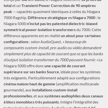
total
et un
Transient Power Correction de 90 ampères
peak
— capacités quasiment identiques à celles du Niagara
7000 flagship.
Différence stratégique vs Niagara 7000
: le
Niagara 5000
n’inclut pas les patented dielectric-biased
symmetrical power isolation transformers
du 7000. Cette
différence apparente est en réalité
un atout pour certaines
configurations
: selon AudioQuest,
« beaucoup de
composants custom-install, pro-audio ou vidéo demandent
simplement plus de capacité de courant que ce que les banks
d’output isolation transformer du 7000 peuvent fournir. »
Le
Niagara 5000 offre donc
une capacité de courant
supérieure sur ses banks Source
, idéale pour les systèmes
très exigeants. Particulièrement adapté aux configurations
cinéma maison haut de gamme
(amplification multicanale
gourmande), aux
installations custom-install
professionnelles
, et aux
systèmes audiophiles deux canaux
à blocs monoblocs très puissants
. Intègre l’intégralité des
technologies fondamentales AudioQuest :
Patented AC