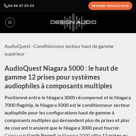
04 94 47 35 33
PRENDRE RENDEZ-VOUS
Passer
au
contenu
AudioQuest
· Conditionneur secteur haut de gamme
supérieur
AudioQuest Niagara 5000 : le haut de
gamme 12 prises pour systèmes
audiophiles à composants multiples
Positionné entre le Niagara 3000 récompensé et le Niagara
7000 flagship, le Niagara 5000 est le conditionneur secteur
audiophile pour les configurations haut de gamme à
composants multiples qui demandent plus de prises et plus
de courant transient que le Niagara 3000 peut fournir.
Conçu par
Garth Powell
, le Niagara 5000 offre
12 prises au