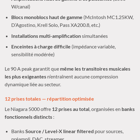
W/canal)
Blocs monoblocs haut de gamme
(McIntosh MC1.25KW,
D’Agostino, Krell Solo, Pass XA200.8, etc.)
Installations multi-amplification
simultanées
Enceintes à charge difficile
(impédance variable,
sensibilité modérée)
Le 90 A peak garantit que
même les transitoires musicales
les plus exigeantes
n’entraînent aucune compression
dynamique liée au secteur.
12 prises totales — répartition optimisée
Le Niagara 5000 offre
12 prises au total
, organisées en
banks
fonctionnels distincts
:
Banks
Source / Level-X linear filtered
pour sources,
préampli, DAC, streamer