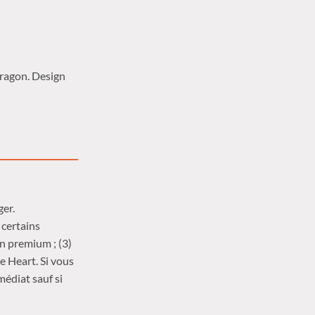
Dragon. Design
ger.
 certains
n premium ; (3)
 Heart. Si vous
édiat sauf si