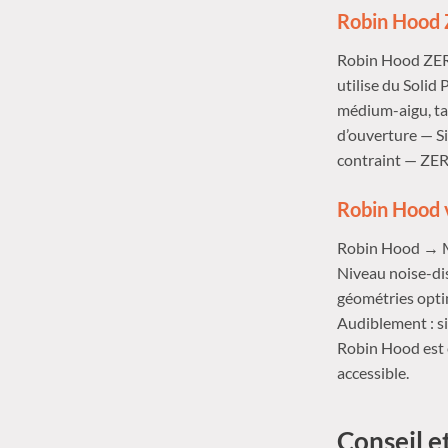
Robin Hood Z
Robin Hood ZERO
utilise du Solid
médium-aigu, tar
d’ouverture — Si
contraint — ZERO
Robin Hood v
Robin Hood → My
Niveau noise-dis
géométries opti
Audiblement : si
Robin Hood est 
accessible.
Conseil e