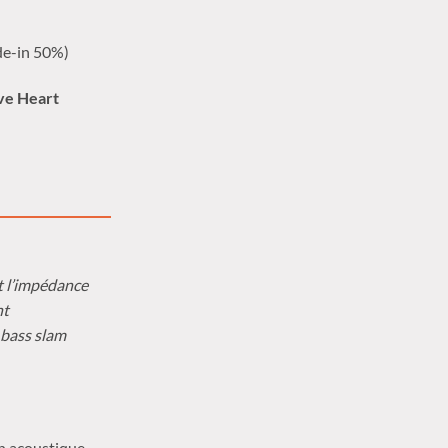
de-in 50%)
ve Heart
t l’impédance
nt
 bass slam
an acoustique