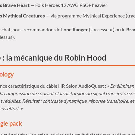
s Brave Heart
— Folk Heroes 12 AWG PSC+ heavier
s Mythical Creatures
— via programme Mythical Experience (tra
 achat, nous recommandons le
Lone Ranger
(successeur) ou le
Bra
dessus).
 : la mécanique du Robin Hood
ology
ance caractéristique du câble HP. Selon AudioQuest :
« En éliminan
 la compression de courant et la distorsion du signal transitoire so
t réduites. Résultat : contraste dynamique, réponse transitoire, et
s effort. »
gle pack
 qui polarise l’isolation, minimise le bruit diélectrique, arrière-pl