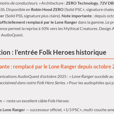
moins de conducteurs. »
Architecture :
ZERO Technology
,
72V DB
ASS. Disponible en
Robin Hood ZERO
(Solid PSC+, signature chale
ver
(Solid PSS, signature plus claire).
Note importante
: depuis oct
officiellement remplacé par le Lone Ranger
dans la gamme. Le 
nce permet la reprise à 50% vers les Mythical Creatures. Design 
é AudioQuest.
ion : l’entrée Folk Heroes historique
nte : remplacé par le Lone Ranger depuis octobre
nications AudioQuest d’octobre 2025 :
« Lone Ranger succède a
 acclaimed dans notre Folk Hero Series. »
Pour les audiophiles qui 
n
— reste un excellent câble Folk Heroes
s Lone Ranger
— successeur officiel, +1/3 PSC+, multi-couche amé