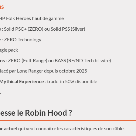
ns
 HP Folk Heroes haut de gamme
s
: Solid PSC+ (ZERO) ou Solid PSS (Silver)
e
: ZERO Technology
ngle pack
ons
: ZERO (Full-Range) ou BASS (RF/ND-Tech bi-wire)
lacé par Lone Ranger depuis octobre 2025
ythical Experience
: trade-in 50% disponible
A
resse le Robin Hood ?
r actuel
qui veut connaître les caractéristiques de son câble.