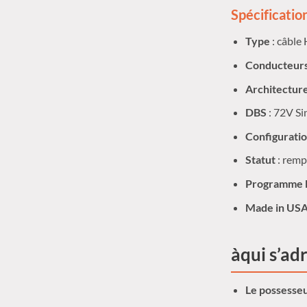
Spécificatio
Type
: câble
Conducteur
Architectur
DBS
: 72V Si
Configurati
Statut
: remp
Programme M
Made in US
àqui s’ad
Le possesseu