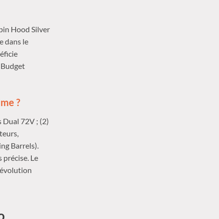
bin Hood Silver
e dans le
éficie
) Budget
mme ?
 Dual 72V ; (2)
teurs,
ng Barrels).
 précise. Le
’évolution
o