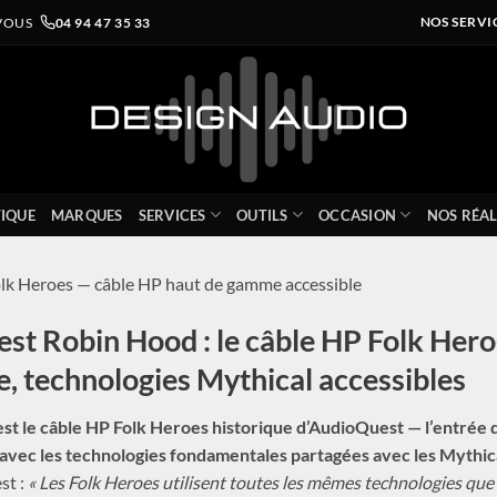
VOUS
04 94 47 35 33
NOS SERVI
IQUE
MARQUES
SERVICES
OUTILS
OCCASION
NOS RÉAL
olk Heroes — câble HP haut de gamme accessible
st Robin Hood : le câble HP Folk Her
e, technologies Mythical accessibles
st le câble HP Folk Heroes historique d’AudioQuest — l’entrée 
vec les technologies fondamentales partagées avec les Mythic
st :
« Les Folk Heroes utilisent toutes les mêmes technologies que