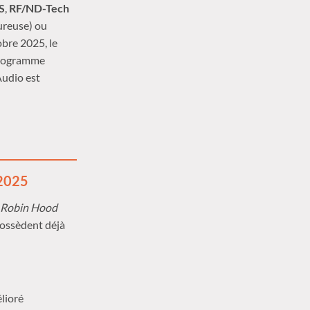
S
,
RF/ND-Tech
ureuse) ou
obre 2025, le
programme
Audio est
 2025
u Robin Hood
possèdent déjà
lioré