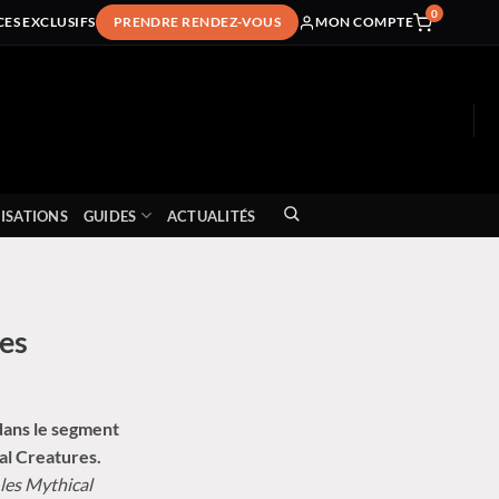
0
CES EXCLUSIFS
PRENDRE RENDEZ-VOUS
MON COMPTE
ISATIONS
GUIDES
ACTUALITÉS
oes
dans le segment
al Creatures.
 les Mythical