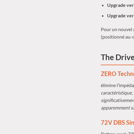
Upgrade ver
Upgrade ver
Pour un nouvel
(positionné au-
The Drive
ZERO Techn
élimine l’impéd
caractéristique,
significativemen
apparemment san
72V DBS Sin
Battery pack 72V