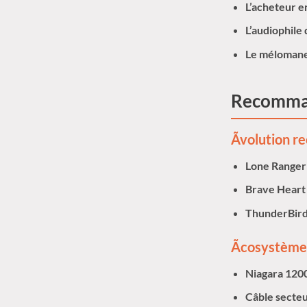
L’acheteur 
L’audiophile
Le mélomane 
Recomman
Ãvolution 
Lone Ranger
Brave Heart
ThunderBird
Ãcosystème 
Niagara 120
Câble secte