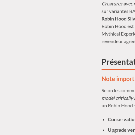
Creatures avec 
sur variantes B
Robin Hood Sil
Robin Hood est
Mythical Experie
revendeur agré
Présentat
Note importa
Selon les commu
model critically
un Robin Hood :
Conservatio
Upgrade ver