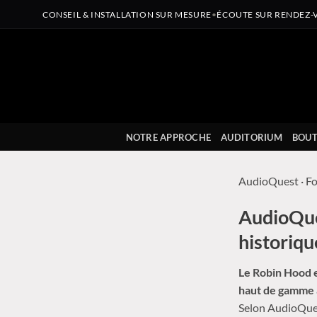
CONSEIL & INSTALLATION SUR MESURE
•
ÉCOUTE SUR RENDEZ-
Passer
au
contenu
NOTRE APPROCHE
AUDITORIUM
BOUT
AudioQuest
· F
AudioQue
historiqu
Le Robin Hood e
haut de gamme a
Selon AudioQue