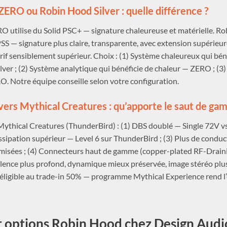
ERO ou Robin Hood Silver : quelle différence ?
 utilise du Solid PSC+ — signature chaleureuse et matérielle. Ro
 PSS — signature plus claire, transparente, avec extension supérieur
if sensiblement supérieur. Choix : (1) Système chaleureux qui bén
lver ; (2) Système analytique qui bénéficie de chaleur — ZERO ; (3
. Notre équipe conseille selon votre configuration.
ers Mythical Creatures : qu’apporte le saut de ga
thical Creatures (ThunderBird) : (1) DBS doublé — Single 72V vs
sipation supérieur — Level 6 sur ThunderBird ; (3) Plus de conduc
misées ; (4) Connecteurs haut de gamme (copper-plated RF-Draini
lence plus profond, dynamique mieux préservée, image stéréo plus
éligible au trade-in 50% — programme Mythical Experience rend l
t options Robin Hood chez Design Audi