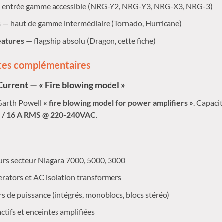
 entrée gamme accessible (NRG-Y2, NRG-Y3, NRG-X3, NRG-3)
s
— haut de gamme intermédiaire (Tornado, Hurricane)
eatures
— flagship absolu (Dragon, cette fiche)
tes complémentaires
urrent — « Fire blowing model »
arth Powell
« fire blowing model for power amplifiers »
. Capaci
/ 16 A RMS @ 220-240VAC
.
rs secteur Niagara 7000, 5000, 3000
rators et AC isolation transformers
s de puissance (intégrés, monoblocs, blocs stéréo)
tifs et enceintes amplifiées