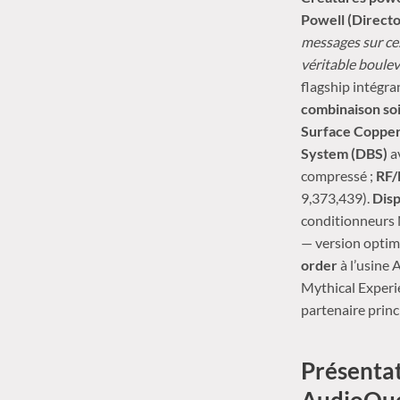
Powell (Directo
messages sur ce
véritable boulev
flagship intégr
combinaison soi
Surface Copper
System (DBS)
av
compressé ;
RF/
9,373,439).
Disp
conditionneurs 
— version optim
order
à l’usine 
Mythical Experi
partenaire princ
Présentat