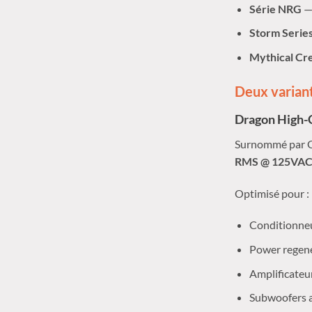
Série NRG
—
Storm Serie
Mythical Cr
Deux varian
Dragon High-C
Surnommé par G
RMS @ 125VAC 
Optimisé pour :
Conditionneu
Power regene
Amplificateur
Subwoofers ac