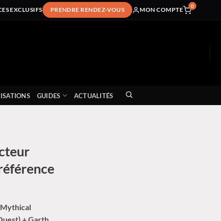
0
CES EXCLUSIFS
PRENDRE RENDEZ-VOUS
MON COMPTE
ISATIONS
GUIDES
ACTUALITÉS
ecteur
référence
 Mythical
Quest) + Garth