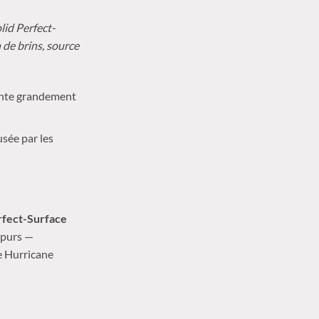
id Perfect-
 de brins, source
ente grandement
sée par les
erfect-Surface
t purs —
le Hurricane