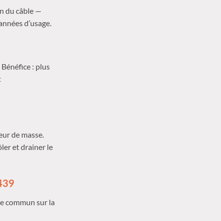
on du câble —
 années d’usage.
Bénéfice : plus
t
eur de masse.
er et drainer le
,439
de commun sur la