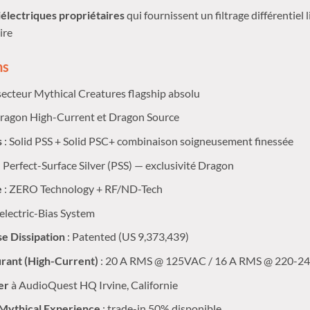
électriques propriétaires
qui fournissent un filtrage différentiel 
ire
ns
 secteur Mythical Creatures flagship absolu
ragon High-Current et Dragon Source
s
: Solid PSS + Solid PSC+ combinaison soigneusement finessée
d Perfect-Surface Silver (PSS) — exclusivité Dragon
e
: ZERO Technology + RF/ND-Tech
electric-Bias System
e Dissipation
: Patented (US 9,373,439)
rant (High-Current)
: 20 A RMS @ 125VAC / 16 A RMS @ 220-
er
à AudioQuest HQ Irvine, Californie
ythical Experience
: trade-in 50% disponible