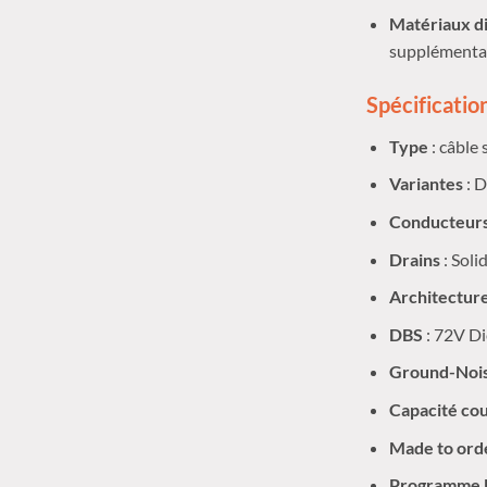
Matériaux di
supplémenta
Spécificatio
Type
: câble
Variantes
: D
Conducteur
Drains
: Soli
Architectur
DBS
: 72V Di
Ground-Nois
Capacité cou
Made to ord
Programme M