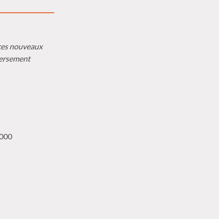
 ces nouveaux
versement
3000