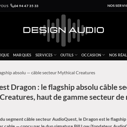
VOUS
04 94 47 35 33
NOS SERVI
IQUE
MARQUES
SERVICES
OUTILS
OCCASION
NOS RÉAL
lagship absolu — câble secteur Mythical Creatures
t Dragon : le flagship absolu câble s
 Creatures, haut de gamme secteur de 
u segment câble secteur AudioQuest, le Dragon est le flagship
 cable — conçu par le duo signature Bill Low (fondateur Audio