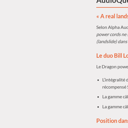
AudioQu
« A real lan
Selon Alpha Aud
power cords ne 
(landslide) dans
Le duo Bill 
Le Dragon power
L’intégralit
récompensé S
La gamme câb
La gamme câb
Position da