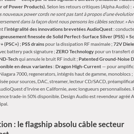
r of Power Products).
Selon les retours critiques (Alpha Audio) :
s nouveaux power cords ne sont pas tant à propos d’une évolution
ersement dans la façon dont nous pensons les câbles secteur. »
Arc
ant
l’intégralité des innovations brevetées AudioQuest
: conduct
gneusement finessée de Solid Perfect-Surface Silver (PSS) + So
+ (PSC+)
;
PSS drains
pour la dissipation RF maximale ;
72V Diele
ec battery pack signature ;
ZERO Technology
pour un transfert 
ND-Tech
qui annule le bruit RF induit ;
Patented Ground-Noise Di
onible en deux variantes
:
Dragon High-Current
— pour amplific
Niagara 7000, regenerators, intégrés haut de gamme, monoblocs ;
isée pour sources, DAC, streamer, lecteur CD/SACD, préamplifica
AudioQuest d’Irvine en Californie, avec longueurs personnalisées
ence trade-in 50% disponible. Design Audio est revendeur agréé 
ipal.
ion : le flagship absolu câble secteur