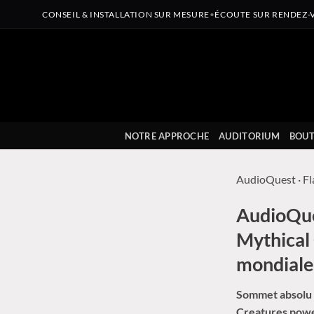
CONSEIL & INSTALLATION SUR MESURE
•
ÉCOUTE SUR RENDEZ-
Passer
au
contenu
NOTRE APPROCHE
AUDITORIUM
BOUT
AudioQuest
· F
AudioQues
Mythical
mondiale
Sommet absolu d
Creatures power