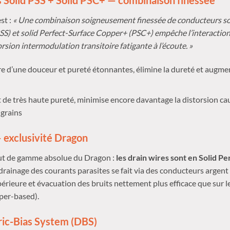
 Solid PSS + Solid PSC+ — combinaison finessée
st :
« Une combinaison soigneusement finessée de conducteurs sol
PSS) et solid Perfect-Surface Copper+ (PSC+) empêche l’interaction
rsion intermodulation transitoire fatigante à l’écoute. »
e d’une douceur et pureté étonnantes, élimine la dureté et augm
de très haute pureté, minimise encore davantage la distorsion cau
 grains
 exclusivité Dragon
aut de gamme absolue du Dragon :
les drain wires sont en Solid P
 drainage des courants parasites se fait via des conducteurs argen
érieure et évacuation des bruits nettement plus efficace que sur 
per-based).
ric-Bias System (DBS)