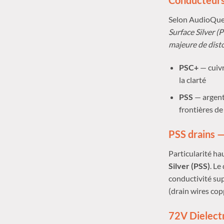
Conducteurs
Selon AudioQue
Surface Silver (
majeure de disto
PSC+
— cuivr
la clarté
PSS
— argent 
frontières de
PSS drains —
Particularité h
Silver (PSS)
. Le
conductivité sup
(drain wires cop
72V Dielect