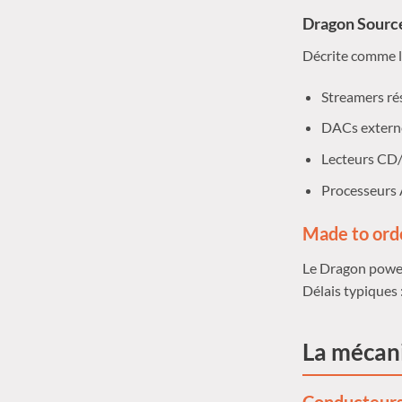
Dragon Source
Décrite comme 
Streamers rés
DACs externe
Lecteurs CD/
Processeurs
Made to orde
Le Dragon power
Délais typiques 
La mécan