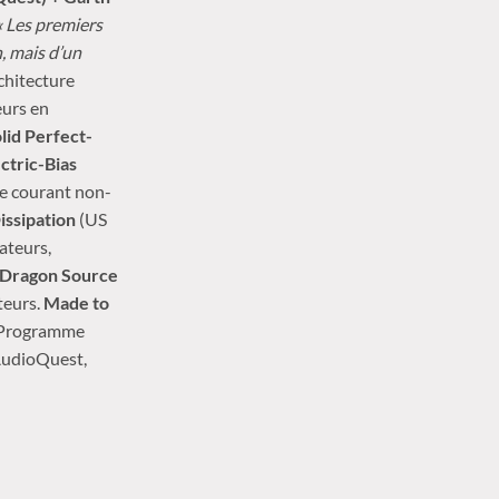
« Les premiers
, mais d’un
hitecture
eurs en
lid Perfect-
ctric-Bias
de courant non-
ssipation
(US
ateurs,
Dragon Source
teurs.
Made to
. Programme
AudioQuest,