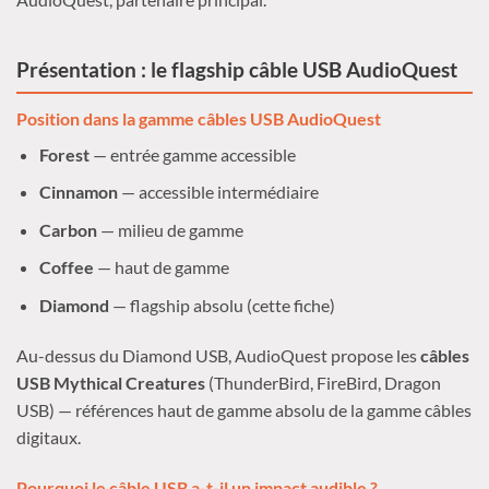
Présentation : le flagship câble USB AudioQuest
Position dans la gamme câbles USB AudioQuest
Forest
— entrée gamme accessible
Cinnamon
— accessible intermédiaire
Carbon
— milieu de gamme
Coffee
— haut de gamme
Diamond
— flagship absolu (cette fiche)
Au-dessus du Diamond USB, AudioQuest propose les
câbles
USB Mythical Creatures
(ThunderBird, FireBird, Dragon
USB) — références haut de gamme absolu de la gamme câbles
digitaux.
Pourquoi le câble USB a-t-il un impact audible ?