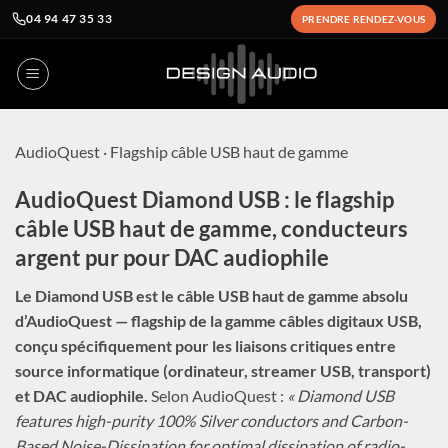
04 94 47 35 33
PRENDRE RENDEZ-VOUS
Passer
au
contenu
AudioQuest
· Flagship câble USB haut de gamme
AudioQuest Diamond USB : le flagship
câble USB haut de gamme, conducteurs
argent pur pour DAC audiophile
Le Diamond USB est le câble USB haut de gamme absolu
d’AudioQuest — flagship de la gamme câbles digitaux USB,
conçu spécifiquement pour les liaisons critiques entre
source informatique (ordinateur, streamer USB, transport)
et DAC audiophile.
Selon AudioQuest :
« Diamond USB
features high-purity 100% Silver conductors and Carbon-
Based Noise-Dissipation for optimal dissipation of radio-