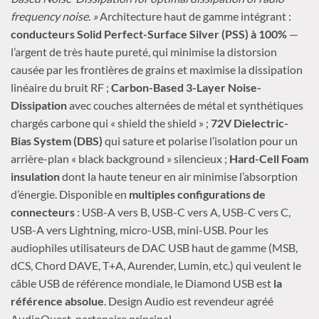
frequency noise. »
Architecture haut de gamme intégrant :
conducteurs Solid Perfect-Surface Silver (PSS) à 100%
—
l’argent de très haute pureté, qui minimise la distorsion
causée par les frontières de grains et maximise la dissipation
linéaire du bruit RF ;
Carbon-Based 3-Layer Noise-
Dissipation
avec couches alternées de métal et synthétiques
chargés carbone qui « shield the shield » ;
72V Dielectric-
Bias System (DBS)
qui sature et polarise l’isolation pour un
arrière-plan « black background » silencieux ;
Hard-Cell Foam
insulation
dont la haute teneur en air minimise l’absorption
d’énergie. Disponible en
multiples configurations de
connecteurs
: USB-A vers B, USB-C vers A, USB-C vers C,
USB-A vers Lightning, micro-USB, mini-USB. Pour les
audiophiles utilisateurs de DAC USB haut de gamme (MSB,
dCS, Chord DAVE, T+A, Aurender, Lumin, etc.) qui veulent le
câble USB de référence mondiale, le Diamond USB est
la
référence absolue
. Design Audio est revendeur agréé
AudioQuest, partenaire principal.