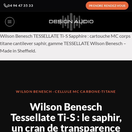
04 94 47 35 33
PRENDRE RENDEZ-VOUS
Passer
au
contenu
Wilson Benesch TESSELLATE Ti-S Sapphire : cartouche MC corps
titane cantilever saphir, gamme TESSELLATE Wilson Benesch –
Made in Sheffield.
WILSON BENESCH · CELLULE MC CARBONE-TITANE
Wilson Benesch
Tessellate Ti-S : le saphir,
un cran de transparence