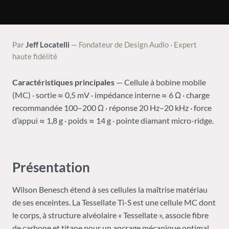
Par
Jeff Locatelli
— Fondateur de Design Audio · Expert
haute fidélité
Caractéristiques principales
— Cellule à bobine mobile
(MC) · sortie ≈ 0,5 mV · impédance interne ≈ 6 Ω · charge
recommandée 100–200 Ω · réponse 20 Hz–20 kHz · force
d’appui ≈ 1,8 g · poids ≈ 14 g · pointe diamant micro-ridge.
Présentation
Wilson Benesch étend à ses cellules la maîtrise matériau
de ses enceintes. La Tessellate Ti-S est une cellule MC dont
le corps, à structure alvéolaire « Tessellate », associe fibre
de carbone et titane pour un ancrage mécanique optimal