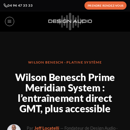
04 94 47 35 33
PRENDRE RENDEZ-VOUS
Passer
au
contenu
WILSON BENESCH · PLATINE SYSTÈME
Wilson Benesch Prime
Meridian System :
l’entraînement direct
GMT, plus accessible
Par
Jeff Locatelli
— Fondateur de Design Audio ·