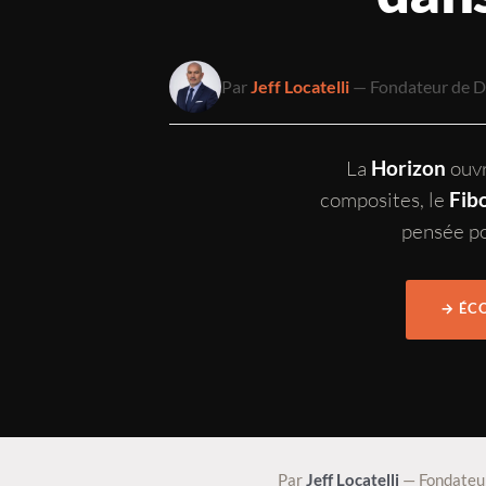
Par
Jeff Locatelli
— Fondateur de Des
La
ouvr
Horizon
composites, le
Fib
pensée pou
→ ÉC
Par
Jeff Locatelli
— Fondateur 