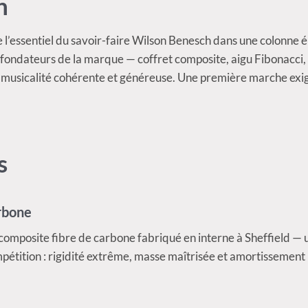
n
 l’essentiel du savoir-faire Wilson Benesch dans une colonne él
s fondateurs de la marque — coffret composite, aigu Fibonacci,
 musicalité cohérente et généreuse. Une première marche exig
s
rbone
n composite fibre de carbone fabriqué en interne à Sheffield —
mpétition : rigidité extrême, masse maîtrisée et amortissement 