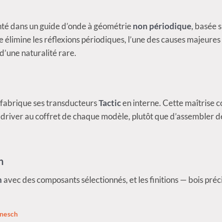
té dans un guide d’onde à géométrie
non périodique
, basée 
 élimine les réflexions périodiques, l’une des causes majeures 
’une naturalité rare.
 fabrique ses transducteurs
Tactic
en interne. Cette maîtrise 
 driver au coffret de chaque modèle, plutôt que d’assembler 
n
n
avec des composants sélectionnés, et les finitions — bois pré
nesch