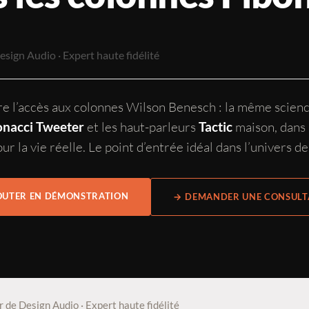
ign Audio · Expert haute fidélité
e l’accès aux colonnes Wilson Benesch : la même scien
et les haut-parleurs
maison, dans 
onacci Tweeter
Tactic
r la vie réelle. Le point d’entrée idéal dans l’univers de
OUTER EN DÉMONSTRATION
→ DEMANDER UNE CONSULT
de Design Audio · Expert haute fidélité