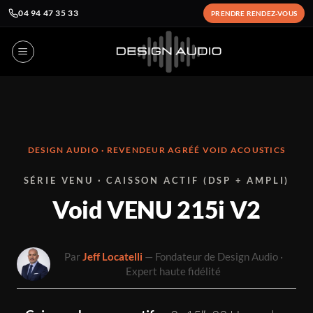
04 94 47 35 33
PRENDRE RENDEZ-VOUS
Passer
au
contenu
DESIGN AUDIO · REVENDEUR AGRÉÉ VOID ACOUSTICS
SÉRIE VENU · CAISSON ACTIF (DSP + AMPLI)
Void VENU 215i V2
Par
Jeff Locatelli
— Fondateur de Design Audio ·
Expert haute fidélité