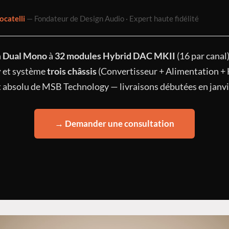
ocatelli
— Fondateur de Design Audio · Expert haute fidélité
n
Dual Mono
à
32 modules Hybrid DAC MKII
(16 par canal)
y
et système
trois châssis
(Convertisseur + Alimentation + 
absolu de MSB Technology — livraisons débutées en janvi
→ Demander une consultation