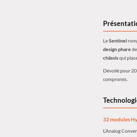
Présentati
Le
Sentinel
romp
design phare
de
châssis
qui place
Dévoilé pour 202
compromis.
Technologi
32 modules H
L’Analog Conver