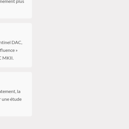
nnement plus
entinel DAC,
fluence »
C MKII.
atement, la
r une étude