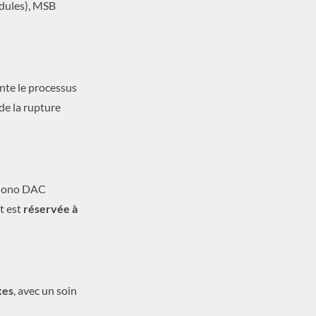
odules), MSB
nte le processus
 de la rupture
e Mono DAC
t est
réservée à
xes
, avec un soin