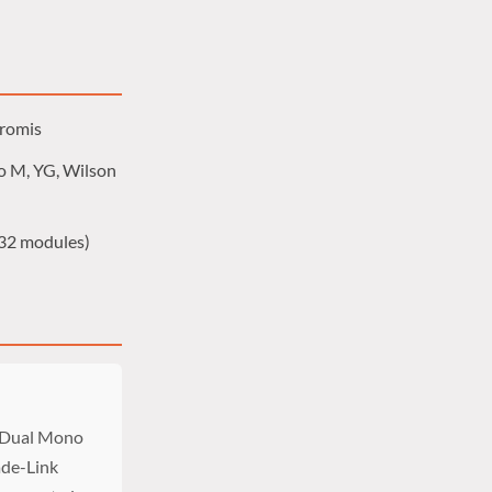
promis
o M, YG, Wilson
 32 modules)
n Dual Mono
ade-Link