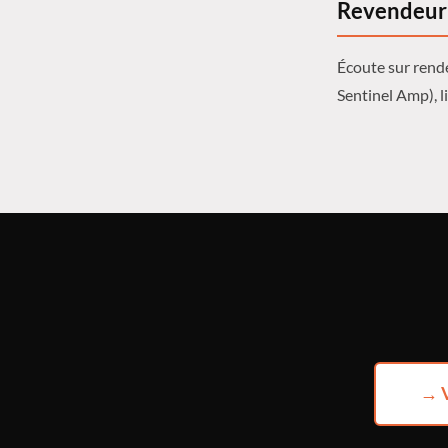
Revendeur 
Écoute sur rende
Sentinel Amp), l
→ V