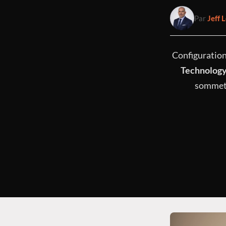
Par
Jeff L
Configuratio
Technolog
sommet 