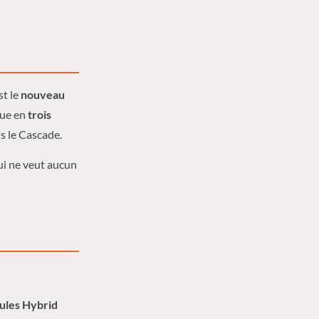
st le
nouveau
que en
trois
s le Cascade.
ui ne veut aucun
ules Hybrid