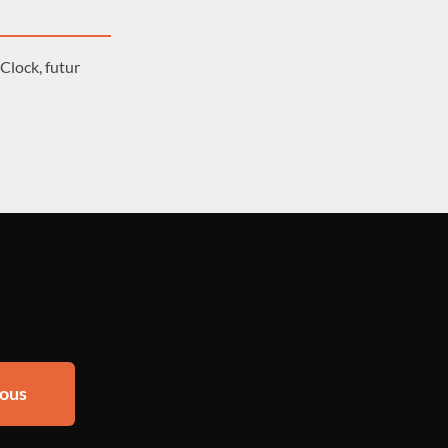
Clock, futur
ous