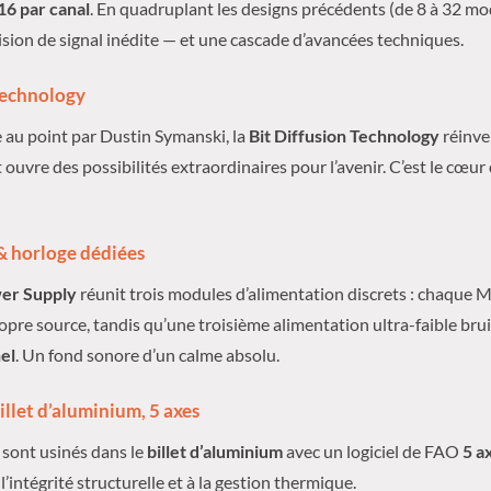
16 par canal
. En quadruplant les designs précédents (de 8 à 32 m
ision de signal inédite — et une cascade d’avancées techniques.
Technology
 au point par Dustin Symanski, la
Bit Diffusion Technology
réinve
 ouvre des possibilités extraordinaires pour l’avenir. C’est le cœur
& horloge dédiées
wer Supply
réunit trois modules d’alimentation discrets : chaqu
opre source, tandis qu’une troisième alimentation ultra-faible brui
nel
. Un fond sonore d’un calme absolu.
illet d’aluminium, 5 axes
s sont usinés dans le
billet d’aluminium
avec un logiciel de FAO
5 a
’intégrité structurelle et à la gestion thermique.