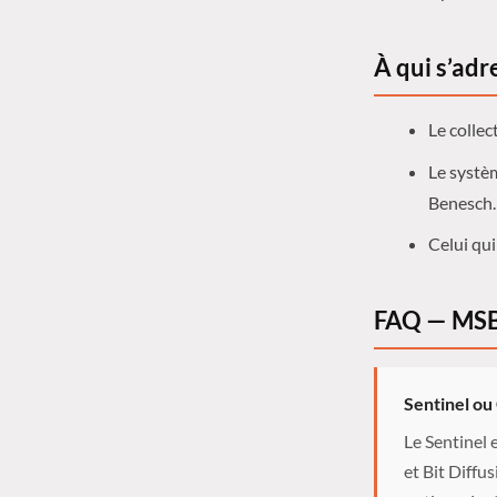
À qui s’adr
Le colle
Le systè
Benesch
Celui qui
FAQ — MSB
Sentinel ou
Le Sentinel
et Bit Diffu