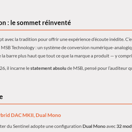
on : le sommet réinventé
t avec la tradition pour offrir une expérience d’écoute inédite. C’e
 MSB Technology : un système de conversion numérique-analogi
 la barre plus haut que tout ce que la marque a produit — y compri
6, il incarne le
statement absolu
de MSB, pensé pour l’auditeur q
e
ybrid DAC MKII, Dual Mono
ter du Sentinel adopte une configuration
Dual Mono
avec
32 mod