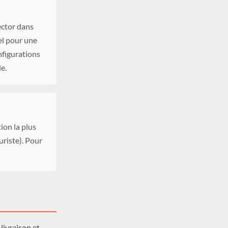
ector dans
el pour une
nfigurations
e.
ion la plus
riste). Pour
livraison et