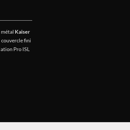
u métal
Kaiser
 couvercle fini
ation Pro ISL