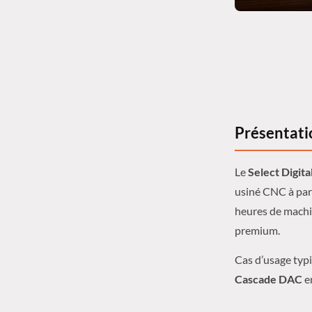
Présentatio
Le
Select Digita
usiné CNC à par
heures de machin
premium.
Cas d’usage typi
Cascade DAC
e