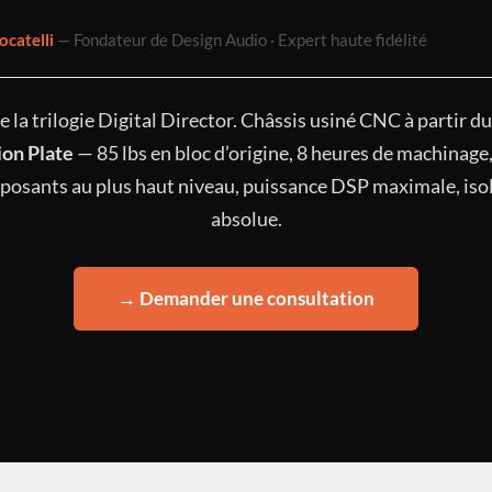
ocatelli
— Fondateur de Design Audio · Expert haute fidélité
la trilogie Digital Director. Châssis usiné CNC à partir d
ion Plate
— 85 lbs en bloc d’origine, 8 heures de machinage,
mposants au plus haut niveau, puissance DSP maximale, isol
absolue.
→ Demander une consultation