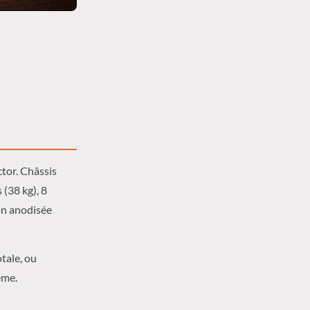
ctor. Châssis
 (38 kg), 8
ion anodisée
tale, ou
ême.