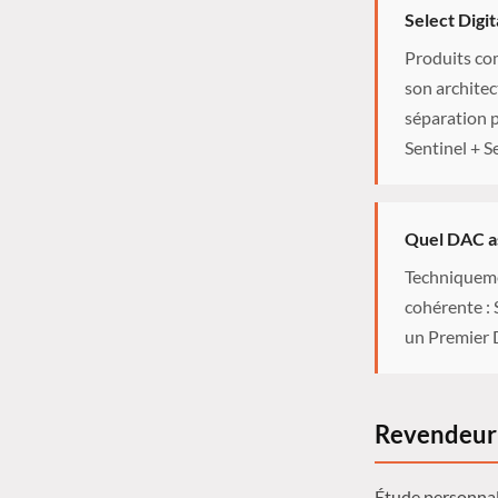
Select Digi
Produits com
son architec
séparation 
Sentinel + S
Quel DAC as
Techniqueme
cohérente :
un Premier 
Revendeur 
Étude personnali