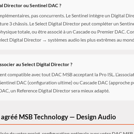
tal Director ou Sentinel DAC ?
plémentaires, pas concurrents. Le Sentinel intègre un Digital Dir
ture 3 châssis. Le Select Digital Director peut compléter un Sentin
physique totale, ou être associé à un Cascade ou Premier DAC. Co
elect Digital Director → systèmes audio les plus extrêmes au mond
socier au Select Digital Director ?
nt compatible avec tout DAC MSB acceptant la Pro ISL. L’associat
 Sentinel DAC (configuration ultime) ou Cascade DAC (approche pu
DAC, un Reference Digital Director sera mieux adapté.
agréé MSB Technology — Design Audio
sée de votre projet, configuration optimale avec votre DAC MSB, 