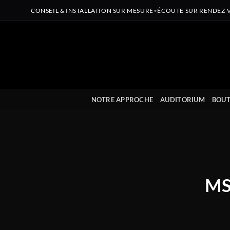
CONSEIL & INSTALLATION SUR MESURE
•
ÉCOUTE SUR RENDEZ-
Passer
au
contenu
NOTRE APPROCHE
AUDITORIUM
BOUT
MSB