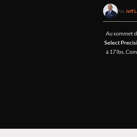
Par
Jeff L
Au sommet de 
Select Precis
à 17 lbs. Co