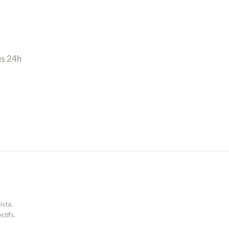
us 24h
sta.
tifs.