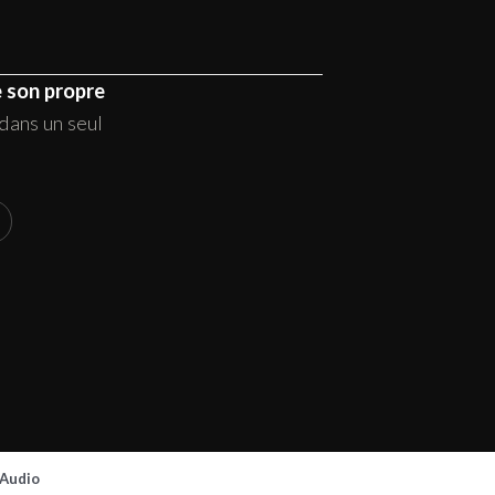
e son propre
dans un seul
 Audio