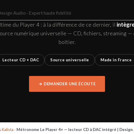
sign Audio · Expert haute fidélité
ltime du Player 4 : à la différence de ce dernier, il
intègr
source numérique universelle — CD, fichiers, streaming — 
boîtier.
Lecteur CD + DAC
Source universelle
Made in France
→ DEMANDER UNE ÉCOUTE
Kalista
›
Métronome Le Player 4+ — lecteur CD à DAC intégré | Design