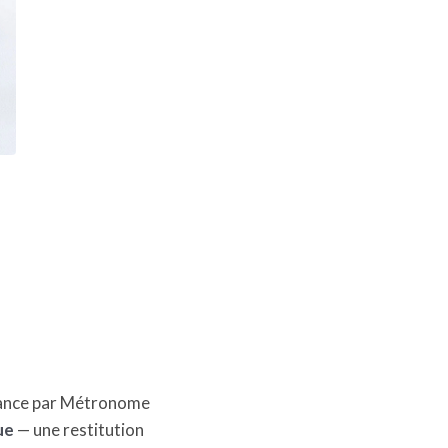
France par Métronome
ue
— une restitution