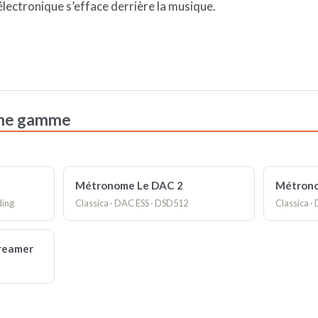
’électronique s’efface derrière la musique.
ême gamme
Métronome Le DAC 2
Métrono
ding
Classica · DAC ESS · DSD512
Classica 
reamer