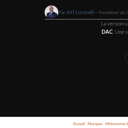
Par
Jeff Locatelli
— Fondateur de De
La version u
DAC
. Une 
Accueil
›
Marques
›
Métronome & 