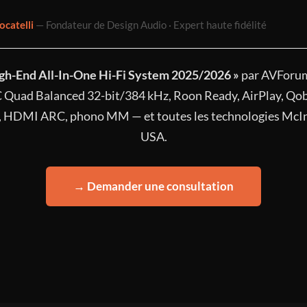
ocatelli
— Fondateur de Design Audio · Expert haute fidélité
igh-End All-In-One Hi-Fi System 2025/2026 »
par AVForum
 Quad Balanced 32-bit/384 kHz, Roon Ready, AirPlay, Qo
, HDMI ARC, phono MM — et toutes les technologies McI
USA.
→ Demander une consultation