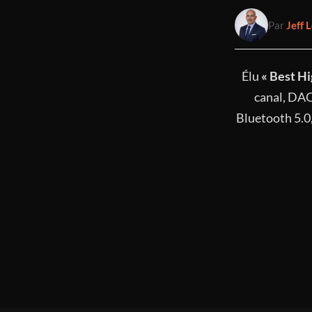
Par
Jeff L
Élu
« Best H
canal, DAC
Bluetooth 5.0