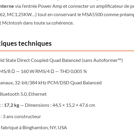
interne
via l’entrée Power Amp et connecter un amplificateur de p
2, MC1.25KW…) tout en conservant le MSA5500 comme préampli
it McIntosh dans toute sa cohérence.
tiques techniques
olid State Direct Coupled Quad Balanced (sans Autoformer™)
MS/8 Ω — 160 W RMS/4 Ω — THD 0,005 %
canaux, 32-bit/384 kHz PCM/DSD Quad Balanced
Bluetooth 5.0, Ethernet
 :
17,2 kg
— Dimensions : 44,5 × 15,2 × 47,6 cm
: 3 ans constructeur
 fabriqué à Binghamton, NY, USA