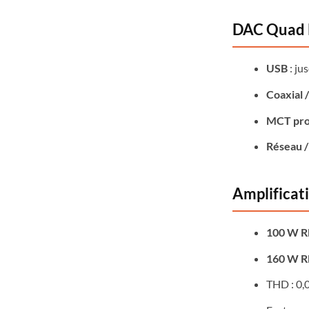
DAC Quad 
USB
: ju
Coaxial 
MCT pro
Réseau /
Amplificat
100 W RM
160 W RM
THD : 0,