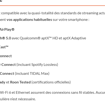
compatible avec la quasi-totalité des standards de streaming act
ement
vos applications habituelles
sur votre smartphone :
AirPlay®
th® 5.0
avec Qualcomm® aptX™ HD et aptX Adaptive
Cast™
onnect
® Connect
(incluant Spotify Lossless)
Connect
(incluant TIDAL Max)
ady
et
Roon Tested
(certifications officielles)
i-Fi 6 et Ethernet assurent des connexions sans fil stables. Au
ulière n’est nécessaire.