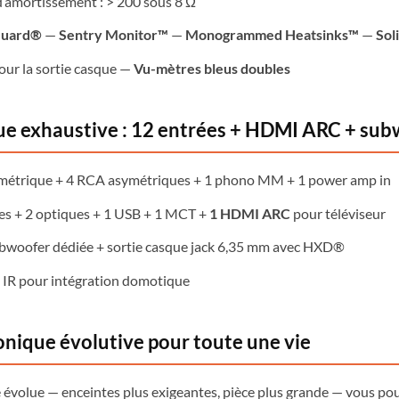
d’amortissement : > 200 sous 8 Ω
Guard®
—
Sentry Monitor™
—
Monogrammed Heatsinks™
—
Sol
our la sortie casque —
Vu-mètres bleus doubles
e exhaustive : 12 entrées + HDMI ARC + sub
métrique + 4 RCA asymétriques + 1 phono MM + 1 power amp in
les + 2 optiques + 1 USB + 1 MCT +
1 HDMI ARC
pour téléviseur
ubwoofer dédiée + sortie casque jack 6,35 mm avec HXD®
 IR pour intégration domotique
onique évolutive pour toute une vie
e évolue — enceintes plus exigeantes, pièce plus grande — vous p