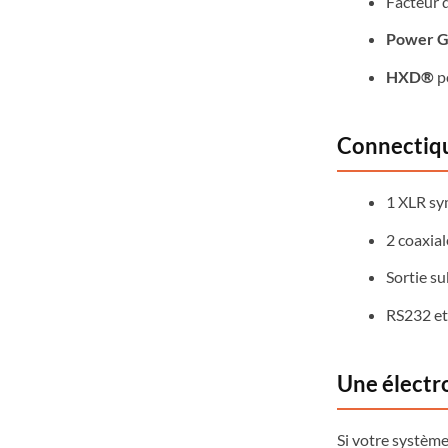
Facteur 
Power 
HXD®
p
Connectiqu
1 XLR sy
2 coaxia
Sortie s
RS232 et
Une électr
Si votre systèm