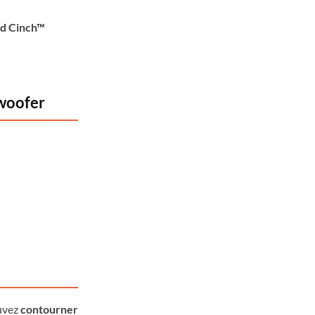
id Cinch™
woofer
ouvez
contourner