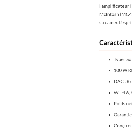
l’amplificateur 
McIntosh (MC46
streamer. L’espr
Caractéris
Type : S
100 W R
DAC : 8 
Wi-Fi 6, 
Poids net
Garantie 
Conçu et