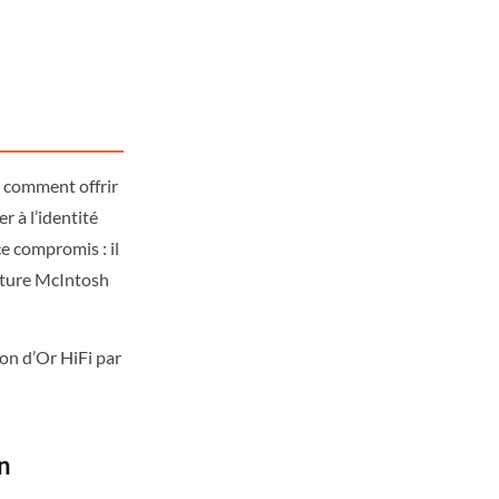
: comment offrir
 à l’identité
e compromis : il
nature McIntosh
n d’Or HiFi par
n