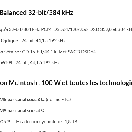
Balanced 32-bit/384 kHz
squ’à 32-bit/384 kHz PCM, DSD64/128/256, DXD 352,8 et 384 k
/ Optique
: 24-bit, 44,1 à 192 kHz
priétaire
: CD 16-bit/44,1 kHz et SACD DSD64
 Wi-Fi
: 24-bit, 44,1 à 192 kHz
ion McIntosh : 100 W et toutes les technolog
S par canal sous 8 Ω
(norme FTC)
S par canal sous 4 Ω
005 % — Headroom dynamique : 1,8 dB