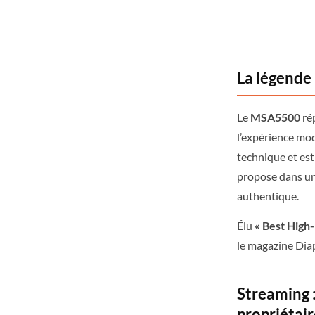
La légende
Le
MSA5500
ré
l’expérience mod
technique et es
propose dans un 
authentique.
Élu
« Best High
le magazine Diap
Streaming 
propriétair