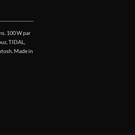
s. 100 W par
buz, TIDAL,
ntosh. Made in