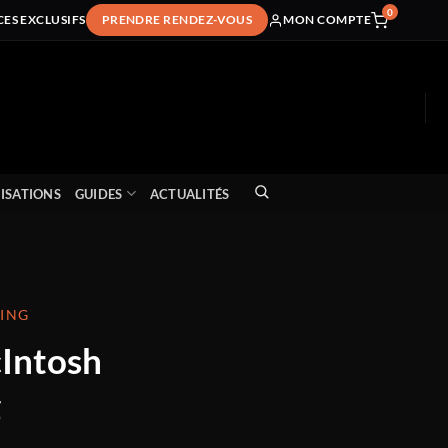
0
CES EXCLUSIFS
PRENDRE RENDEZ-VOUS
MON COMPTE
ISATIONS
GUIDES
ACTUALITÉS
MING
Intosh
g