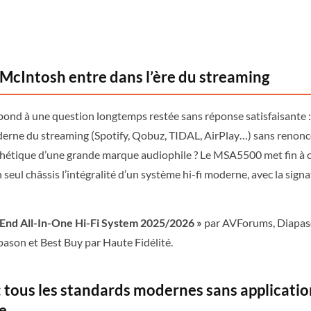
 McIntosh entre dans l’ère du streaming
pond à une question longtemps restée sans réponse satisfaisante 
erne du streaming (Spotify, Qobuz, TIDAL, AirPlay…) sans renoncer
thétique d’une grande marque audiophile ? Le MSA5500 met fin à c
seul châssis l’intégralité d’un système hi-fi moderne, avec la sig
-End All-In-One Hi-Fi System 2025/2026 »
par AVForums, Diapaso
ason et Best Buy par Haute Fidélité.
: tous les standards modernes sans applicatio
e