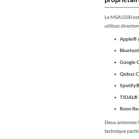
Le MSA5500 est 
utilisez direct
Apple® 
Bluetoo
Google 
Qobuz C
Spotify
TIDAL® 
Roon Re
Deux antennes W
technique partic