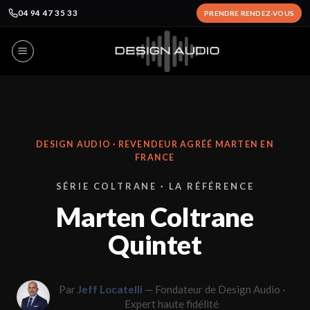
04 94 47 35 33
PRENDRE RENDEZ-VOUS
Passer
au
contenu
DESIGN AUDIO · REVENDEUR AGRÉÉ MARTEN EN
FRANCE
SÉRIE COLTRANE · LA RÉFÉRENCE
Marten Coltrane
Quintet
Par
Jeff Locatelli
— Fondateur de Design Audio ·
Expert haute fidélité