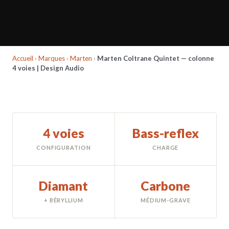
Accueil
›
Marques
›
Marten
›
Marten Coltrane Quintet — colonne
4 voies | Design Audio
4 voies
Bass-reflex
CONFIGURATION
CHARGE
Diamant
Carbone
+ BÉRYLLIUM
MÉDIUM-GRAVE