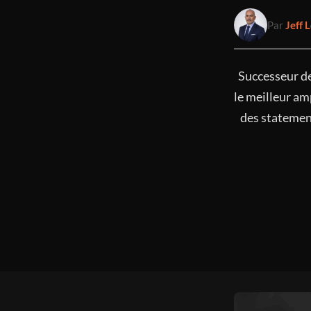
Par
Jeff L
Successeur de
le meilleur am
des statemen