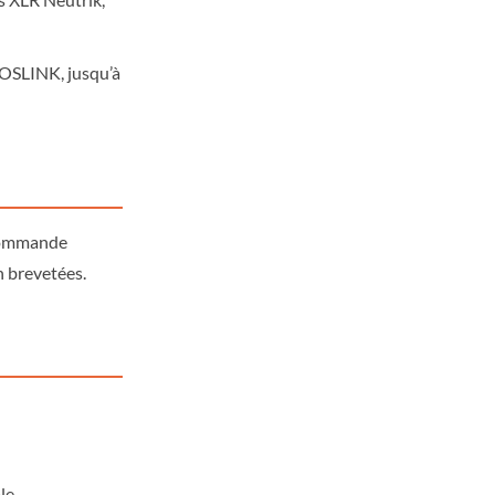
TOSLINK, jusqu’à
écommande
n brevetées.
le