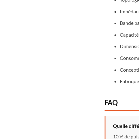
Impédanc
Bande pa
Capacité 
Dimensio
Consomm
Concepti
Fabriqu
FAQ
Quelle diffé
10 % de puis