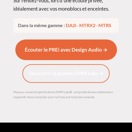
Sur rendez-vous, lors d’une écoute privée,
idéalement avec vos monoblocs et enceintes.
Dans la même gamme :
DA2i
·
MTRX2
·
MTRS
Écouter le PREi avec Design Audio →
Découvrir la gamme EMM Labs →
Marque, visuels et spécifications EMM Labs® : propriété de leurs détenteurs
respectifs. Nous consulter pour la France et la Suisse romande.