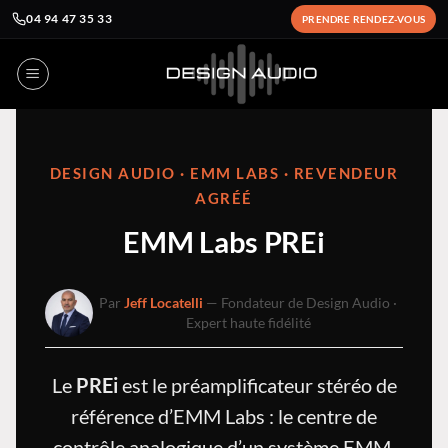
04 94 47 35 33
PRENDRE RENDEZ-VOUS
Passer
au
contenu
DESIGN AUDIO · EMM LABS · REVENDEUR
AGRÉÉ
EMM Labs PREi
Par
Jeff Locatelli
— Fondateur de Design Audio ·
Expert haute fidélité
Le
PREi
est le préamplificateur stéréo de
référence d’EMM Labs : le centre de
contrôle analogique d’un système EMM,