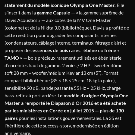
statement du modèle iconique Olympia One Master.
Elle
s’inscrit dans la
gamme Capsule
— « la gamme suprême de
Davis Acoustics » — aux côtés de la MV One Master
(colonne) et de la Nikita 3.0 (bibliothèque). Davis a profité de
cette réédition pour upgrader les composants internes
(condensateurs, câblage interne, terminaux, filtrage d’air) et
proposer des
essences de bois rares
:
ébène
ou
frêne «
TAMO »
— bois précieux rarement utilisés en ébénisterie
d’enceintes haut de gamme. 2 voies / 2 HP : tweeter dôme
soft 28 mm + woofer/médium Kevlar 13 cm (5″). Format
compact bibliothèque (35 × 18 × 25 cm, 18 kg la paire),
sensibilité 90 dB, bande passante 55 Hz – 25 kHz, charge
bass-reflex à port arrière.
Le modèle d’origine Olympia One
Master a remporté le Diapason d’Or 2016 et a été acheté
par les ministères en Corée en juillet 2015 — plus de 130
paires
pour les installations gouvernementales. La 35 est
l’héritière de cette success-story, modernisée en édition
anniversaire.