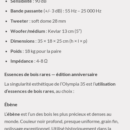
Sensibilité
: 90 dB
Bande passante
(+/- 3 dB) : 55 Hz – 25 000 Hz
Tweeter
: soft dome 28 mm
Woofer/médium
: Kevlar 13 cm (5″)
Dimensions
: 35 × 18 × 25 cm (h × l × p)
Poids
: 18 kg pour la paire
Impédance
: 4-8 Ω
Essences de bois rares — édition anniversaire
La singularité esthétique de l’Olympia 35 est l’
utilisation
d’essences de bois rares
, au choix :
Ébène
L’
ébène
est l’un des bois les plus précieux et denses au
monde. Couleur noir profond, presque uniforme, grain fin,
polissage exceptionnel. Utilisé historiquement dans la