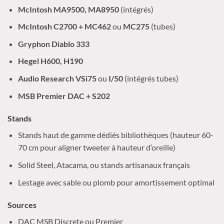
McIntosh MA9500, MA8950
(intégrés)
McIntosh C2700 + MC462
ou
MC275
(tubes)
Gryphon Diablo 333
Hegel H600, H190
Audio Research VSi75
ou
I/50
(intégrés tubes)
MSB Premier DAC + S202
Stands
Stands haut de gamme dédiés bibliothèques (hauteur 60-
70 cm pour aligner tweeter à hauteur d’oreille)
Solid Steel, Atacama, ou stands artisanaux français
Lestage avec sable ou plomb pour amortissement optimal
Sources
DAC MSB Discrete ou Premier