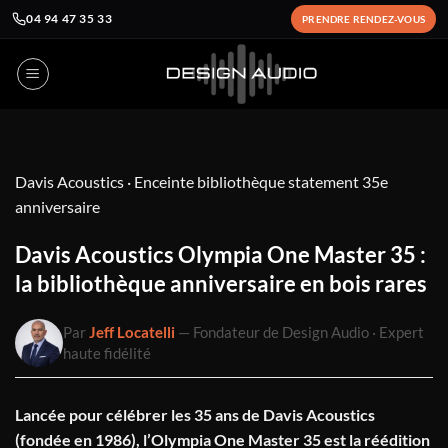
04 94 47 35 33
PRENDRE RENDEZ-VOUS
Passer
au
contenu
Davis Acoustics
· Enceinte bibliothèque statement 35e
anniversaire
Davis Acoustics Olympia One Master 35 :
la bibliothèque anniversaire en bois rares
Par
Jeff Locatelli
— Fondateur de Design Audio · Expert
haute fidélité
Lancée pour célébrer les 35 ans de Davis Acoustics
(fondée en 1986), l’Olympia One Master 35 est la réédition