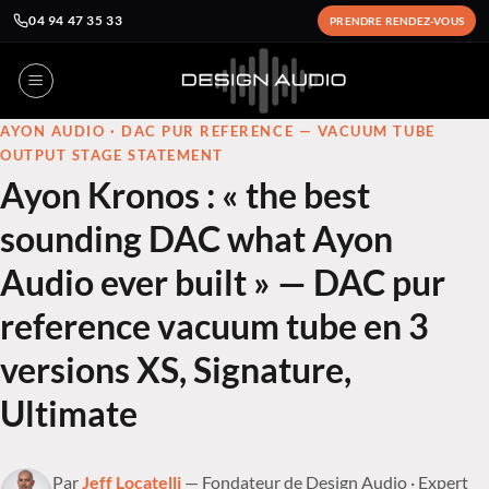
04 94 47 35 33
PRENDRE RENDEZ-VOUS
Passer
au
contenu
AYON AUDIO
· DAC PUR REFERENCE — VACUUM TUBE
OUTPUT STAGE STATEMENT
Ayon Kronos : « the best
sounding DAC what Ayon
Audio ever built » — DAC pur
reference vacuum tube en 3
versions XS, Signature,
Ultimate
Par
Jeff Locatelli
— Fondateur de Design Audio · Expert