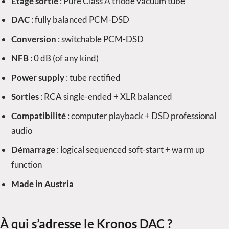
Étage sortie
: Pure Class A triode vacuum tube
DAC
: fully balanced PCM-DSD
Conversion
: switchable PCM-DSD
NFB
: 0 dB (of any kind)
Power supply
: tube rectified
Sorties
: RCA single-ended + XLR balanced
Compatibilité
: computer playback + DSD professional
audio
Démarrage
: logical sequenced soft-start + warm up
function
Made in Austria
À qui s’adresse le Kronos DAC ?