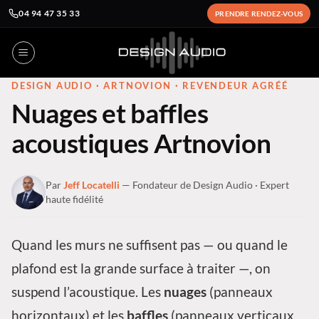
04 94 47 35 33
PRENDRE RENDEZ-VOUS
Passer
au
contenu
DESIGN AUDIO · ARTNOVION · REVENDEUR AGRÉÉ
Nuages et baffles
acoustiques Artnovion
Par
Jeff Locatelli
— Fondateur de Design Audio · Expert
haute fidélité
Quand les murs ne suffisent pas — ou quand le
plafond est la grande surface à traiter —, on
suspend l’acoustique. Les
nuages
(panneaux
horizontaux) et les
baffles
(panneaux verticaux