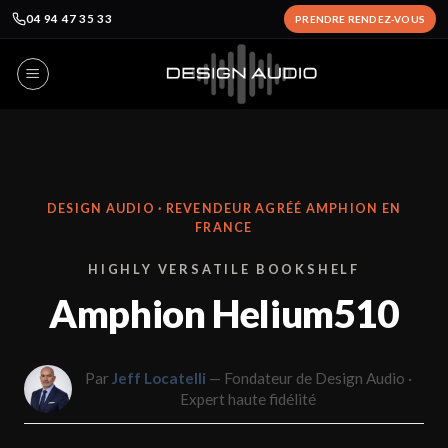
04 94 47 35 33
PRENDRE RENDEZ-VOUS
Passer
au
contenu
DESIGN AUDIO · REVENDEUR AGRÉÉ AMPHION EN
FRANCE
HIGHLY VERSATILE BOOKSHELF
Amphion Helium510
Par
Jeff Locatelli
— Fondateur de Design Audio ·
Expert haute fidélité