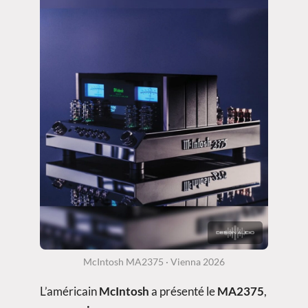
McIntosh MA2375 · Vienna 2026
L’américain
McIntosh
a présenté le
MA2375
,