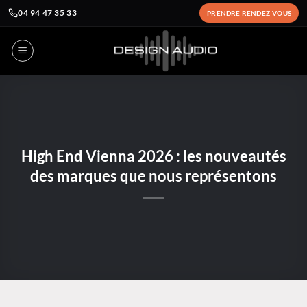
04 94 47 35 33
PRENDRE RENDEZ-VOUS
Passer
au
contenu
High End Vienna 2026 : les nouveautés
des marques que nous représentons