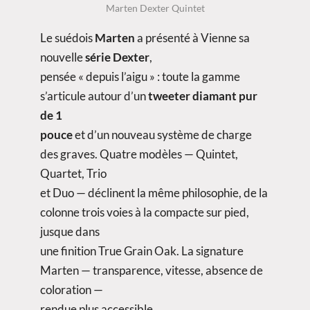
Marten Dexter Quintet
Le suédois
Marten
a présenté à Vienne sa
nouvelle
série Dexter
,
pensée « depuis l’aigu » : toute la gamme
s’articule autour d’un
tweeter diamant pur
de 1
pouce
et d’un nouveau système de charge
des graves. Quatre modèles — Quintet,
Quartet, Trio
et Duo — déclinent la même philosophie, de la
colonne trois voies à la compacte sur pied,
jusque dans
une finition True Grain Oak. La signature
Marten — transparence, vitesse, absence de
coloration —
rendue plus accessible.