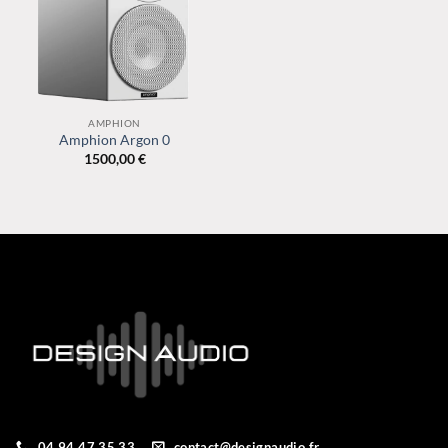
AMPHION
Amphion Argon 0
1500,00
€
04 94 47 35 33
contact@designaudio.fr