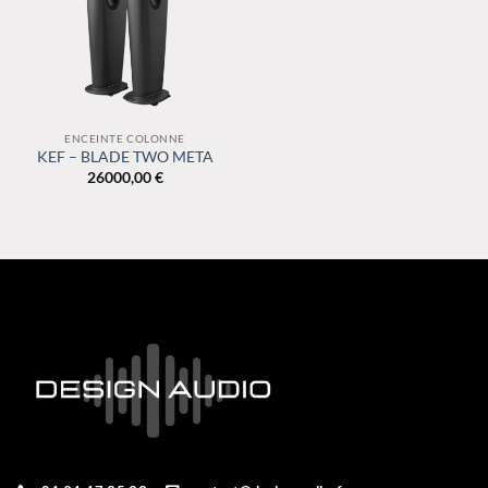
ENCEINTE COLONNE
KEF – BLADE TWO META
26000,00
€