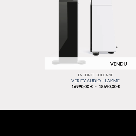
RUPTURE DE STOCK
+
ENCEINTE COLONNE
VERITY AUDIO – LAKME
Plage
16990,00
€
–
18690,00
€
de
prix :
16990,0
à
18690,0