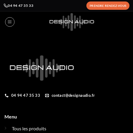
04 94 47 35 33
PRENDRE RENDEZ-VOUS
Passer
au
contenu
04 94 47 35 33
contact@designaudio.fr
Menu
Tous les produits